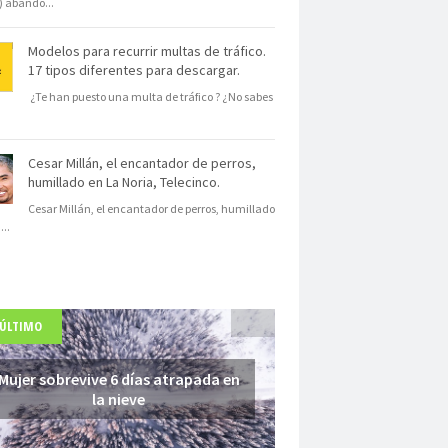
s) abando
...
Modelos para recurrir multas de tráfico.
17 tipos diferentes para descargar.
¿Te han puesto una multa de tráfico ? ¿No sabes
Cesar Millán, el encantador de perros,
humillado en La Noria, Telecinco.
Cesar Millán, el encantador de perros, humillado
N
...
 ÚLTIMO
Mujer sobrevive 6 días atrapada en
la nieve