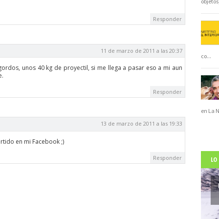
objeto
Responder
11 de marzo de 2011 a las 20:37
co
...
rdos, unos 40 kg de proyectil, si me llega a pasar eso a mi aun
e.
Responder
en La 
13 de marzo de 2011 a las 19:33
rtido en mi Facebook ;)
Responder
LO