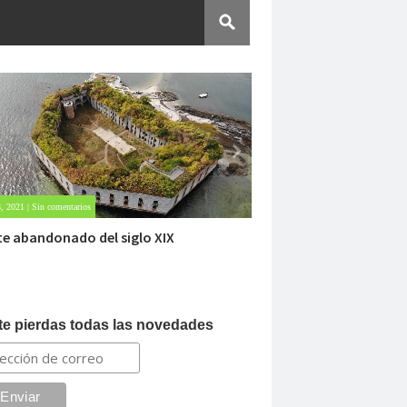
 2021 | Sin comentarios
Oct 23, 2020 | Sin comentarios
e abandonado del siglo XIX
Dentro de un mani
te pierdas todas las novedades