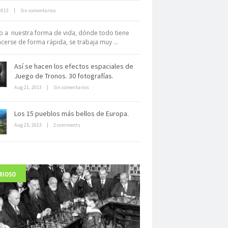
2013
|
Sin comentarios
Neuromarketing: el uso de la
iencia para triunfar en el comercio
 a nuestra forma de vida, dónde todo tiene
electrónico
cerse de forma rápida, se trabaja muy ...
Así se hacen los efectos espaciales de
Juego de Tronos. 30 fotografías.
Aug 21, 2013
|
Sin comentarios
Los 15 pueblos más bellos de Europa.
Dentro de un manicomio
Aug 25, 2013
|
2 comments
abandonado
RIOSO
arlo Acutis, el beato incorrupto de
15 años