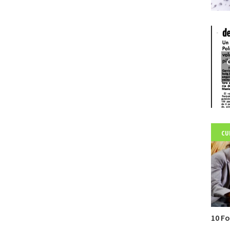
C
CU
10 Fo