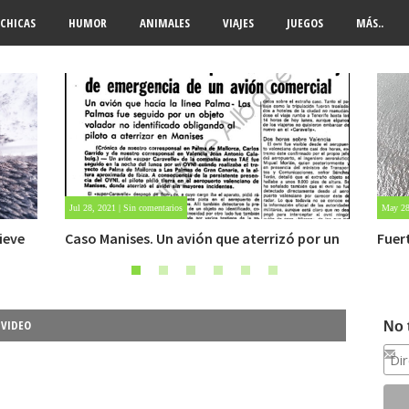
CHICAS
HUMOR
ANIMALES
VIAJES
JUEGOS
MÁS..
Jul 28, 2021 | Sin comentarios
May 28,
ieve
Caso Manises. Un avión que aterrizó por un
Fuert
OVNI.
,
VIDEO
No 