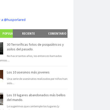
r a @husporlared
POPULA
RECIENTE
COMENTARIO
S
30 Terroríficas fotos de psiquiátricos y
asilos del pasado.
No hace tantos años, los entonces llamados
omios
...
Los 10 asesinos más jovenes
Una serie de asesinatos realizados por niños han
sido
...
Los 33 lugares abandonados más bellos
del mundo.
Le sugerimos que contemple los lugares (y