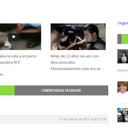
Segui
R
alva la vida a un perro
Niñas de 12 años se ven con
maniobra RCP
desconocidos.
Afortunadamente solo era un ...
manic
COMENTARIOS FACEBOOK
11 de marzo de 2011 a las 17:32