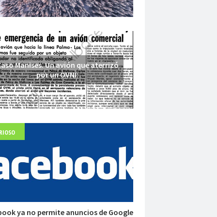
aso Manises. Un avión que aterrizó
por un OVNI.
RIOSO
Fuerte abandonado del siglo XIX
book ya no permite anuncios de Google