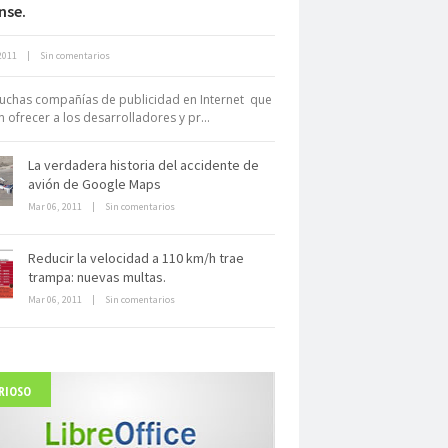
nse.
Neuromarketing: el uso de la
2011
|
Sin comentarios
iencia para triunfar en el comercio
electrónico
chas compañías de publicidad en Internet que
 ofrecer a los desarrolladores y pr...
La verdadera historia del accidente de
avión de Google Maps
Mar 06, 2011
|
Sin comentarios
Dentro de un manicomio
Reducir la velocidad a 110 km/h trae
abandonado
trampa: nuevas multas.
Mar 06, 2011
|
Sin comentarios
RIOSO
arlo Acutis, el beato incorrupto de