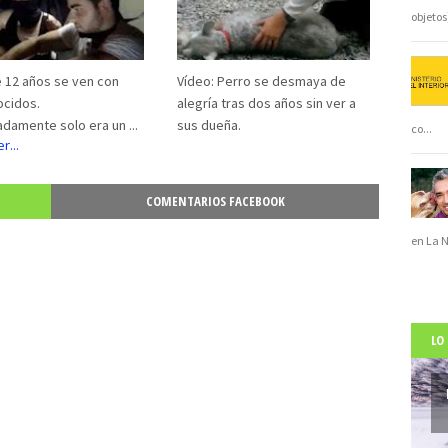
objeto
e 12 años se ven con
Vídeo: Perro se desmaya de
cidos.
alegría tras dos años sin ver a
damente solo era un ...
sus dueña.
co
...
COMENTARIOS FACEBOOK
en La 
LO