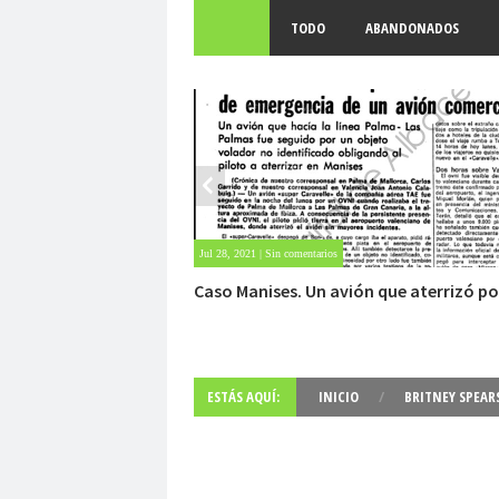
TODO
ABANDONADOS
May 28, 2021 | Sin comentarios
Fuerte abandonado del siglo XIX
ESTÁS AQUÍ:
INICIO
/
BRITNEY SPEAR