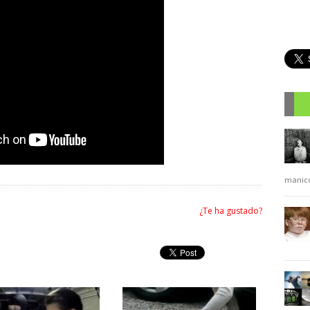
R
manic
¿Te ha gustado?