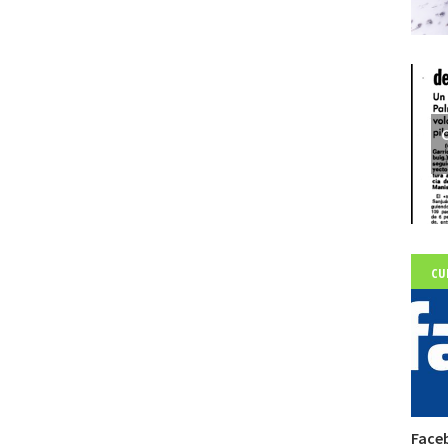
C
CU
Face