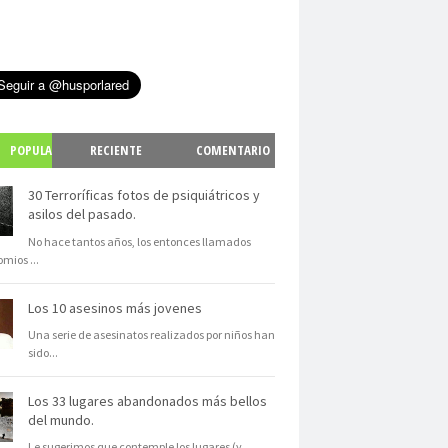
POPULA
RECIENTE
COMENTARIO
S
30 Terroríficas fotos de psiquiátricos y
asilos del pasado.
No hace tantos años, los entonces llamados
omios
...
Los 10 asesinos más jovenes
Una serie de asesinatos realizados por niños han
sido
...
Los 33 lugares abandonados más bellos
del mundo.
Le sugerimos que contemple los lugares (y