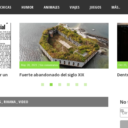
CHICAS
HUMOR
ANIMALES
VIAJES
JUEGOS
MÁS..
Oct 23, 2020 | Sin comentarios
Oct 22,
Dentro de un manicomio abandonado
Carlo
S
,
RIHANA
,
VIDEO
No 