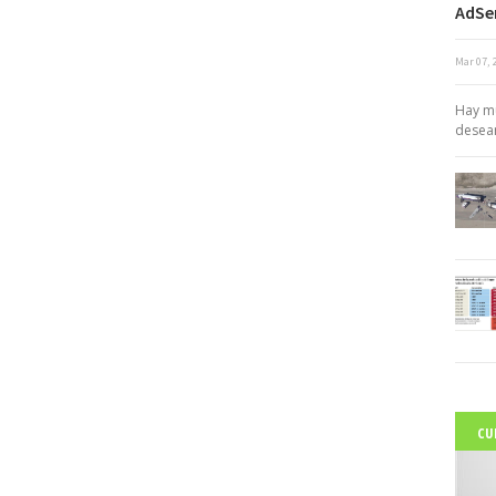
AdSe
Mar 07, 
c
Hay mu
desean
CU
C