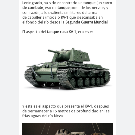
Leningrado
, ha sido encontrado un
tanque
(un c
arro
de combate
, eso de
tanque
pone de los nervios, y
con razón, a los valientes militares del arma
de caballería) modelo
KV-1
que descansaba en
el fondo del río desde la
Segunda Guerra Mundial
.
El aspecto del
tanque ruso KV-1
, era este:
Y este es el aspecto que presenta el
KV-1
, despues
de permanecer a 15 metros de profundidad en las
frías aguas del río
Neva
: