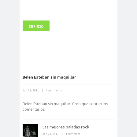
CURIOSO
Carlo Acutis, el beato incorrupto de
15 años
Belen Esteban sin maquillar
Jan 23, 2011
|
4 comments
Archivo Getty, un tesoro bajo tierra
Belen Esteban sin maquillar. Creo que sobran los
comentarios...
Las mejores baladas rock
Jan 23, 2011
|
1 comment