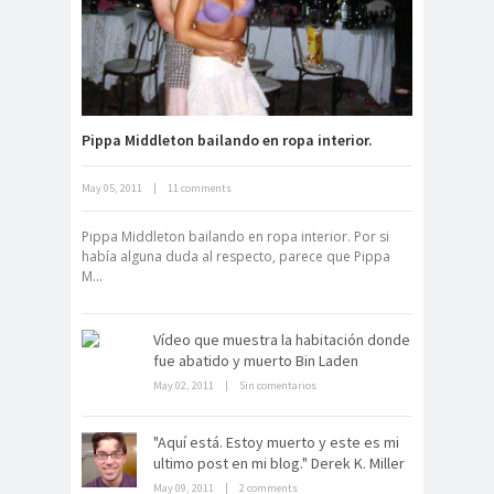
Fuerte abandonado del siglo XIX
Pippa Middleton bailando en ropa interior.
May 05, 2011
|
11 comments
Neuromarketing: el uso de la
ciencia para triunfar en el comercio
Pippa Middleton bailando en ropa interior. Por si
electrónico
había alguna duda al respecto, parece que Pippa
M...
Vídeo que muestra la habitación donde
fue abatido y muerto Bin Laden
May 02, 2011
|
Sin comentarios
Dentro de un manicomio
"Aquí está. Estoy muerto y este es mi
abandonado
ultimo post en mi blog." Derek K. Miller
May 09, 2011
|
2 comments