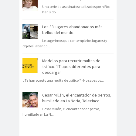
Una serie de asesinatos realizados por niños
han sido
...
Los 33 lugares abandonados más
bellos del mundo.
Le sugerimos que contemple los lugares (y
objetos) abando
...
Modelos para recurrir multas de
tráfico. 17 tipos diferentes para
descargar.
¿Te han puesto una multa de tráfico ? ¿No sabes co
...
Cesar Millán, el encantador de perros,
humillado en La Noria, Telecinco.
Cesar Millán, el encantador de perros,
humillado en La N
...