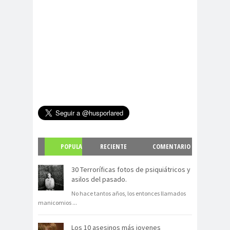
POPULA
RECIENTE
COMENTARIO
R
S
30 Terroríficas fotos de psiquiátricos y
asilos del pasado.
No hace tantos años, los entonces llamados
manicomios
...
Los 10 asesinos más jovenes