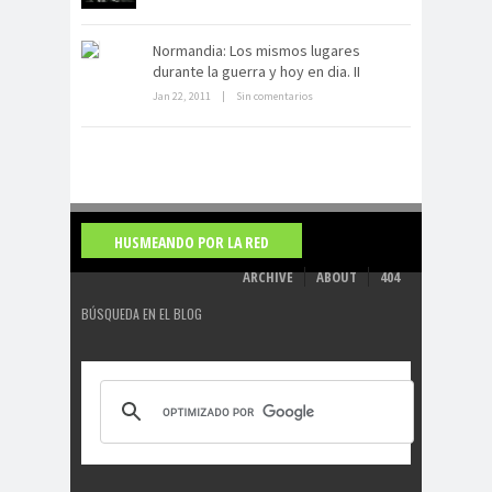
Normandia: Los mismos lugares
La derrota británica en Cartagena
durante la guerra y hoy en dia. II
de indias
Jan 22, 2011
|
Sin comentarios
HUSMEANDO POR LA RED
ARCHIVE
ABOUT
404
BÚSQUEDA EN EL BLOG