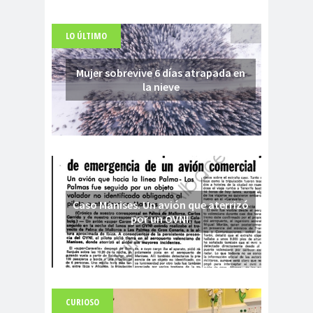
LO ÚLTIMO
Mujer sobrevive 6 días atrapada en
la nieve
Caso Manises. Un avión que aterrizó
por un OVNI.
CURIOSO