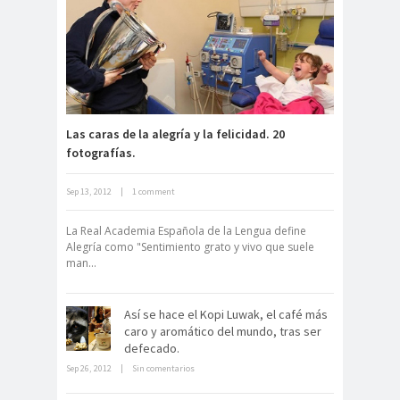
Fuerte abandonado del siglo XIX
Las caras de la alegría y la felicidad. 20
fotografías.
Neuromarketing: el uso de la
Sep 13, 2012
|
1 comment
ciencia para triunfar en el comercio
electrónico
La Real Academia Española de la Lengua define
Alegría como "Sentimiento grato y vivo que suele
man...
Así se hace el Kopi Luwak, el café más
caro y aromático del mundo, tras ser
defecado.
Dentro de un manicomio
Sep 26, 2012
|
Sin comentarios
abandonado