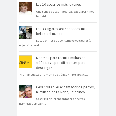
Los 10 asesinos más jovenes
Una serie de asesinatos realizados por niños
han sido
...
Los 33 lugares abandonados más
bellos del mundo.
Le sugerimos que contemple los lugares (y
objetos) abando
...
Modelos para recurrir multas de
tráfico. 17 tipos diferentes para
descargar.
¿Te han puesto una multa de tráfico ? ¿No sabes co
...
Cesar Millán, el encantador de perros,
humillado en La Noria, Telecinco.
Cesar Millán, el encantador de perros,
humillado en La N
...