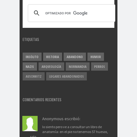
ETIQUETAS
INSÓLITO
HISTORIA
ABANDONO
HUMOR
NAZIS
ARQUEOLOGÍA
NORMANDIA
PERROS
AUSCHWITZ
LUGARES ABANDONADOS
COMENTARIOS RECIENTES
Anonymous escribió:
lo siento pero ve a consultar un libro de
anatomía: en el pie no tenemos 57 huesos,
solo...