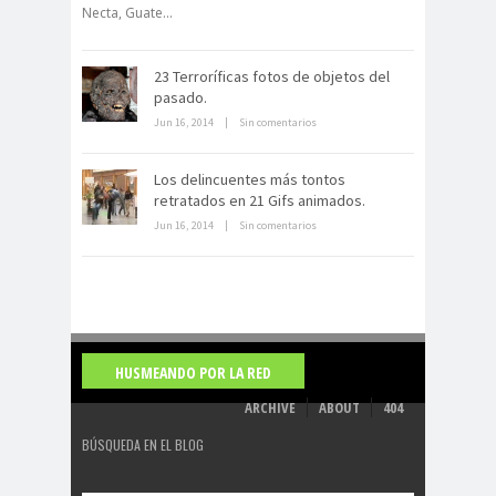
Necta, Guate...
23 Terroríficas fotos de objetos del
La derrota británica en Cartagena
pasado.
de indias
Jun 16, 2014
|
Sin comentarios
Los delincuentes más tontos
retratados en 21 Gifs animados.
Jun 16, 2014
|
Sin comentarios
HUSMEANDO POR LA RED
ARCHIVE
ABOUT
404
BÚSQUEDA EN EL BLOG