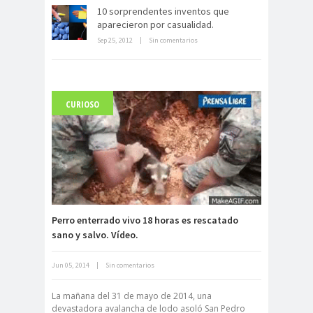
10 sorprendentes inventos que
aparecieron por casualidad.
Sep 25, 2012
|
Sin comentarios
CURIOSO
Carlo Acutis, el beato incorrupto de
15 años
Perro enterrado vivo 18 horas es rescatado
sano y salvo. Vídeo.
Archivo Getty, un tesoro bajo tierra
Jun 05, 2014
|
Sin comentarios
La mañana del 31 de mayo de 2014, una
devastadora avalancha de lodo asoló San Pedro