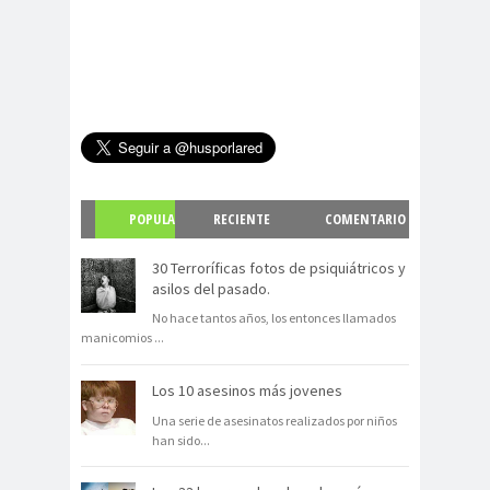
POPULA
RECIENTE
COMENTARIO
R
S
30 Terroríficas fotos de psiquiátricos y
asilos del pasado.
No hace tantos años, los entonces llamados
manicomios
...
Los 10 asesinos más jovenes
Una serie de asesinatos realizados por niños
han sido
...