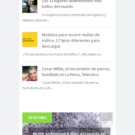
Los 33 lugares abandonados más
bellos del mundo.
Le sugerimos que contemple los lugares (y
objetos) abando
...
Modelos para recurrir multas de
tráfico. 17 tipos diferentes para
descargar.
¿Te han puesto una multa de tráfico ? ¿No sabes co
...
Cesar Millán, el encantador de perros,
humillado en La Noria, Telecinco.
Cesar Millán, el encantador de perros,
humillado en La N
...
LO ÚLTIMO
Mujer sobrevive 6 días atrapada en