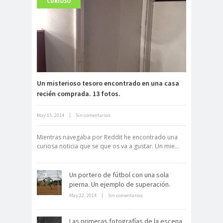
CURIOSO
Carlo Acutis, el beato incorrupto de
15 años
Un misterioso tesoro encontrado en una casa
recién comprada. 13 fotos.
May 15, 2014
|
Sin comentarios
Archivo Getty, un tesoro bajo tierra
Mientras navegaba por Reddit he encontrado una
curiosa noticia que se que os va a gustar. Un mie...
Un portero de fútbol con una sola
pierna. Un ejemplo de superación.
May 22, 2014
|
Sin comentarios
La derrota británica en Cartagena
de indias
Las primeras fotografías de la escena