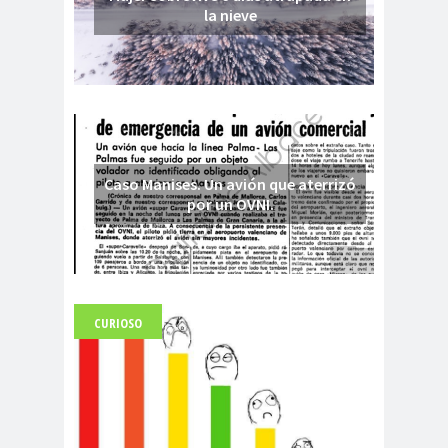
la nieve
Caso Manises. Un avión que aterrizó
por un OVNI.
CURIOSO
Fuerte abandonado del siglo XIX