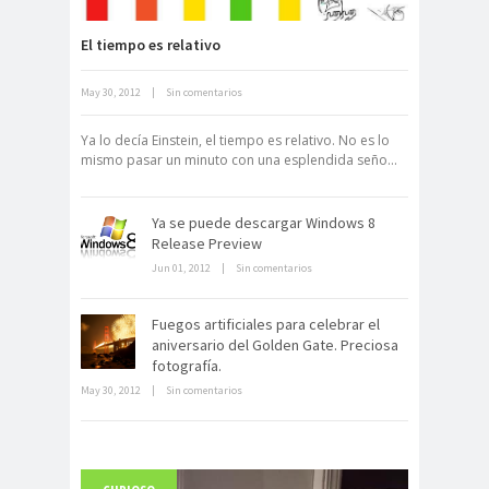
El tiempo es relativo
May 30, 2012
|
Sin comentarios
Neuromarketing: el uso de la
ciencia para triunfar en el comercio
Ya lo decía Einstein, el tiempo es relativo. No es lo
electrónico
mismo pasar un minuto con una esplendida seño...
Ya se puede descargar Windows 8
Release Preview
Jun 01, 2012
|
Sin comentarios
Fuegos artificiales para celebrar el
Dentro de un manicomio
aniversario del Golden Gate. Preciosa
abandonado
fotografía.
May 30, 2012
|
Sin comentarios