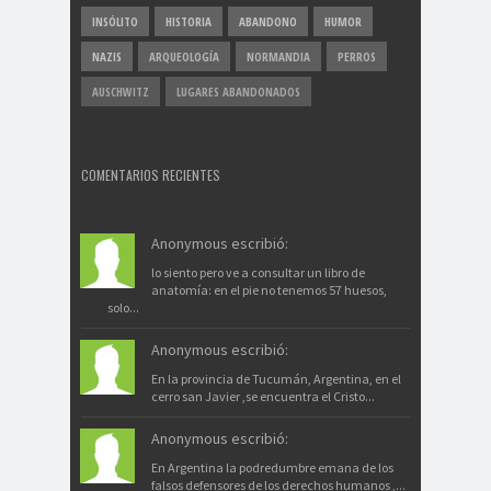
INSÓLITO
HISTORIA
ABANDONO
HUMOR
NAZIS
ARQUEOLOGÍA
NORMANDIA
PERROS
AUSCHWITZ
LUGARES ABANDONADOS
COMENTARIOS RECIENTES
Anonymous escribió:
lo siento pero ve a consultar un libro de
anatomía: en el pie no tenemos 57 huesos,
solo...
Anonymous escribió:
En la provincia de Tucumán, Argentina, en el
cerro san Javier ,se encuentra el Cristo...
Anonymous escribió:
En Argentina la podredumbre emana de los
falsos defensores de los derechos humanos ,...