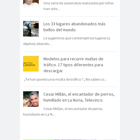
Una serie de asesinatos realizados por niños
han sido
...
Los 33 lugares abandonados más
bellos del mundo.
Le sugerimos que contemple los lugares (y
objetos) abando
...
Modelos para recurrir multas de
tráfico. 17 tipos diferentes para
descargar.
¿Te han puesto una multa de tráfico ? ¿No sabes co
...
Cesar Millán, el encantador de perros,
humillado en La Noria, Telecinco.
Cesar Millán, el encantador de perros,
humillado en La N
...