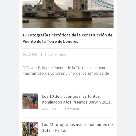
Fuerte abandonado del siglo XIX
17 Fotografías históricas de la construcción del
Puente de la Torre de Londres.
Neuromarketing: el uso de la
Dec 12, 2013
|
Sin comentarios
ciencia para triunfar en el comercio
electrónico
El Tower Bridge o Puente de la Torre es el puente
más famoso de Londres y uno de los símbolos de
la...
Los 10 delincuentes más tontos
nominados a los Premios Darwin 2013.
Dec 25, 2013
|
1 comment
Dentro de un manicomio
abandonado
Las 45 fotografías más impactantes de
2013. II Parte.