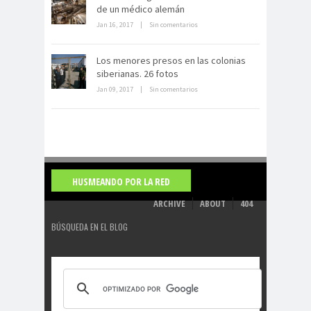
de un médico alemán
Jan 16, 2017
|
Sin comentarios
La derrota británica en Cartagena
de indias
Los menores presos en las colonias
siberianas. 26 fotos
Jan 09, 2017
|
Sin comentarios
HUSMEANDO POR LA RED
ARCHIVE
ABOUT
404
BÚSQUEDA EN EL BLOG