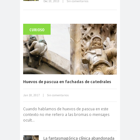
Dec 10, 2013
|
Sin comentarios
CURIOSO
Carlo Acutis, el beato incorrupto de
15 años
Huevos de pascua en fachadas de catedrales
Jan 18, 2017
|
Sin comentarios
Archivo Getty, un tesoro bajo tierra
Cuando hablamos de huevos de pascua en este
contexto no me refiero a las bromas o mensajes
ocult...
La fantasmagórica clínica abandonada