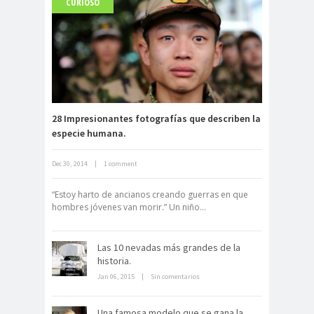
CURIOSO
Carlo Acutis, el beato incorrupto de
15 años
28 Impresionantes fotografías que describen la
especie humana.
Dec 30, 2014
|
1 comment
Archivo Getty, un tesoro bajo tierra
“Estoy harto de ancianos creando guerras en que
hombres jóvenes van morir.” Un niño...
Las 10 nevadas más grandes de la
historia.
Jan 06, 2015
|
Sin comentarios
La derrota británica en Cartagena
de indias
Una famosa modelo que se gana la