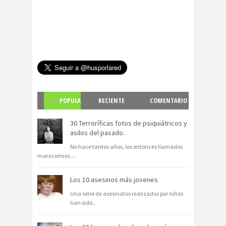
POPULA
RECIENTE
COMENTARIO
R
S
30 Terroríficas fotos de psiquiátricos y
asilos del pasado.
No hace tantos años, los entonces llamados
manicomios
...
Los 10 asesinos más jovenes
Una serie de asesinatos realizados por niños
han sido
...