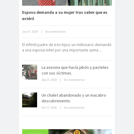
Esposo demanda a su mujer tras saber que es
estéril
Neuromarketing: el uso de la
Jan 07, 2019
|
Sin comentarios
ciencia para triunfar en el comercio
electrónico
El infértil padre de tres hijos: un millonario demandó
a una esposa infiel por una importante suma ...
La asesina que hacía jabón y pasteles
con sus víctimas.
Sep 13, 2018
|
Sin comentarios
Dentro de un manicomio
Un chalet abandonado y un macabro
abandonado
descubrimiento.
Oct 17, 2018
|
Sin comentarios