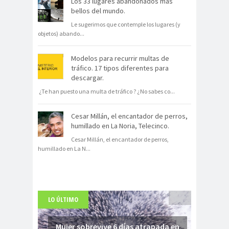
Los 33 lugares abandonados más
bellos del mundo.
Le sugerimos que contemple los lugares (y
objetos) abando
...
Modelos para recurrir multas de
tráfico. 17 tipos diferentes para
descargar.
¿Te han puesto una multa de tráfico ? ¿No sabes co
...
Cesar Millán, el encantador de perros,
humillado en La Noria, Telecinco.
Cesar Millán, el encantador de perros,
humillado en La N
...
LO ÚLTIMO
Mujer sobrevive 6 días atrapada en