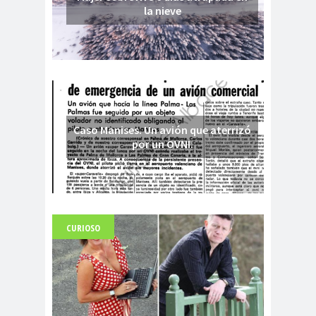
la nieve
Caso Manises. Un avión que aterrizó
por un OVNI.
CURIOSO
Fuerte abandonado del siglo XIX