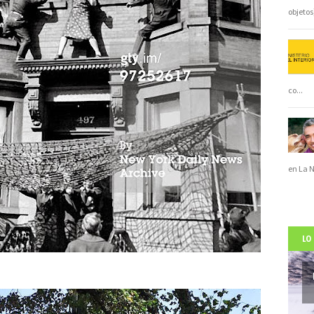
objeto
co
...
en La 
LO