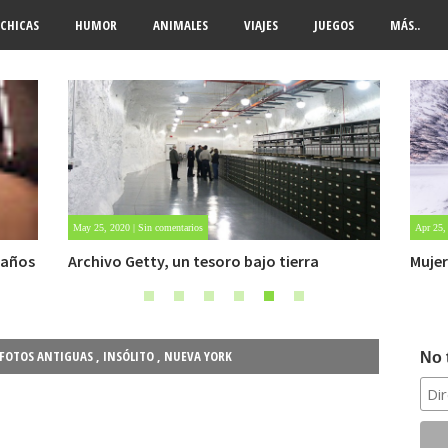
CHICAS
HUMOR
ANIMALES
VIAJES
JUEGOS
MÁS..
Apr 25, 2022 | Sin comentarios
Jul 28, 
Mujer sobrevive 6 días atrapada en la nieve
Caso 
OVNI.
FOTOS ANTIGUAS
,
INSÓLITO
,
NUEVA YORK
No 