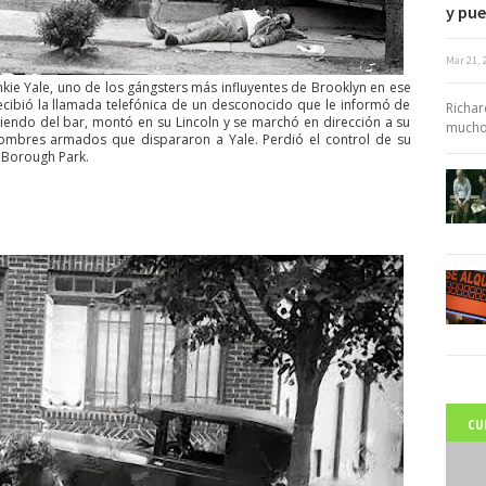
y pue
Mar 21, 
c
ankie Yale, uno de los gángsters más influyentes de Brooklyn en ese
ibió la llamada telefónica de un desconocido que le informó de
Richar
riendo del bar, montó en su Lincoln y se marchó en dirección a su
muchos
hombres armados que dispararon a Yale. Perdió el control de su
e Borough Park.
CU
C