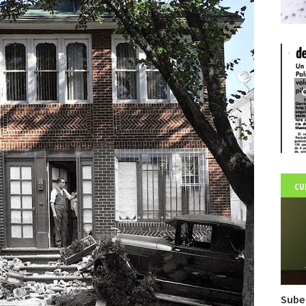
C
CU
Sube 