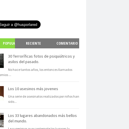
POPULA
RECIENTE
COMENTARIO
S
30 Terroríficas fotos de psiquiátricos y
asilos del pasado.
No hace tantos años, los entonces llamados
omios
...
Los 10 asesinos más jovenes
Una serie de asesinatos realizados por niños han
sido
...
Los 33 lugares abandonados más bellos
del mundo.
Le sugerimos que contemple los lugares (y