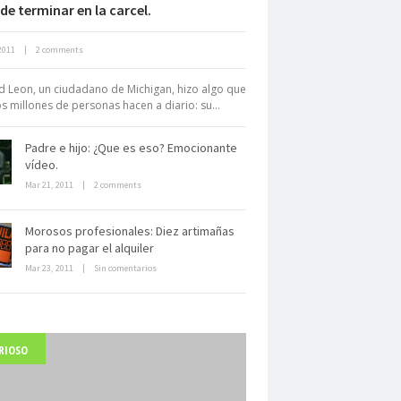
de terminar en la carcel.
Neuromarketing: el uso de la
2011
|
2 comments
iencia para triunfar en el comercio
electrónico
d Leon, un ciudadano de Michigan, hizo algo que
 millones de personas hacen a diario: su...
Padre e hijo: ¿Que es eso? Emocionante
vídeo.
Mar 21, 2011
|
2 comments
Dentro de un manicomio
Morosos profesionales: Diez artimañas
abandonado
para no pagar el alquiler
Mar 23, 2011
|
Sin comentarios
RIOSO
arlo Acutis, el beato incorrupto de