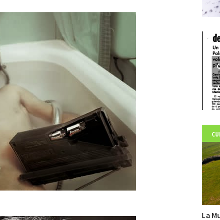
C
CU
La Mu