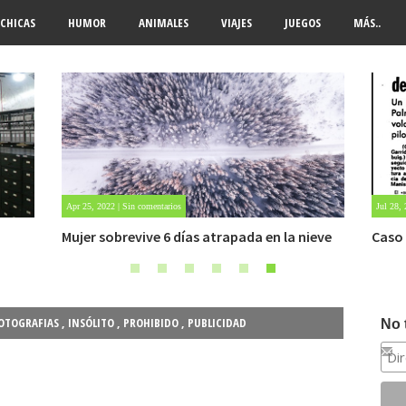
CHICAS
HUMOR
ANIMALES
VIAJES
JUEGOS
MÁS..
Jul 28, 2021 | Sin comentarios
May 28,
ieve
Caso Manises. Un avión que aterrizó por un
Fuert
OVNI.
OTOGRAFIAS
,
INSÓLITO
,
PROHIBIDO
,
PUBLICIDAD
No 