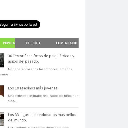
POPULA
RECIENTE
COMENTARIO
S
30 Terroríficas fotos de psiquiátricos y
asilos del pasado.
No hace tantos años, los entonces llamados
omios
...
Los 10 asesinos más jovenes
Una serie de asesinatos realizados por niños han
sido
...
Los 33 lugares abandonados más bellos
del mundo.
Le sugerimos que contemple los lugares (y