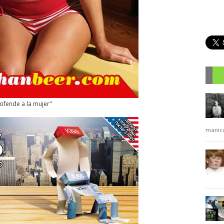
R
 ofende a la mujer"
manic