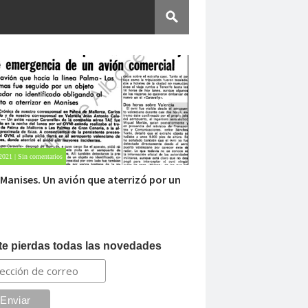
 2021 | Sin comentarios
Oct 23, 2020 | Sin comentarios
e abandonado del siglo XIX
Dentro de un mani
te pierdas todas las novedades