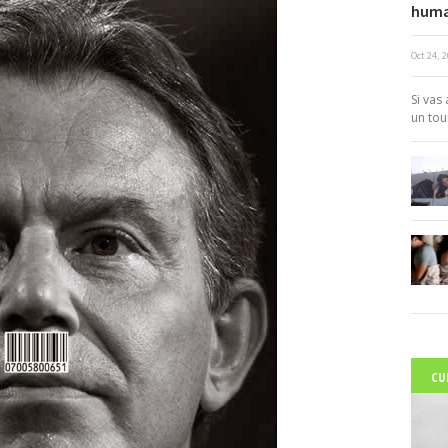
huma
Oct 24, 
c
Si vas
un tou
CU
C