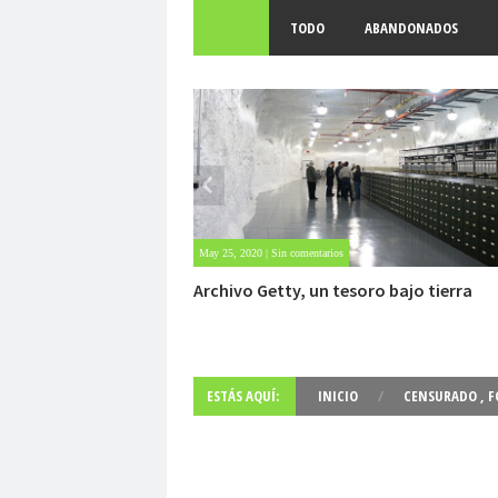
TODO
ABANDONADOS
Apr 25, 2022 | Sin comentarios
Mujer sobrevive 6 días atrapada en la n
ESTÁS AQUÍ:
INICIO
/
CENSURADO
,
F