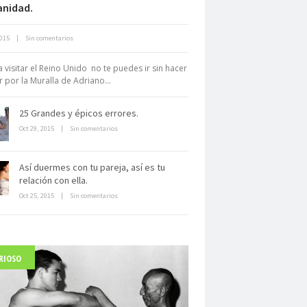
nidad.
Neuromarketing: el uso de la
2015
|
Sin comentarios
iencia para triunfar en el comercio
electrónico
 a visitar el Reino Unido no te puedes ir sin hacer
r por la Muralla de Adriano...
25 Grandes y épicos errores.
Oct 29, 2015
|
Sin comentarios
Así duermes con tu pareja, así es tu
Dentro de un manicomio
relación con ella.
abandonado
Oct 25, 2015
|
Sin comentarios
RIOSO
arlo Acutis, el beato incorrupto de