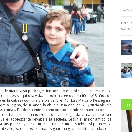
Jan 22, 
c
Evan S
con un
ado de
matar a su padres
, él funcionario de policía, su abuela y a su
la y después se quitó la vida. La policía cree que el niño de13 años de
 en la cabeza con una pistola calibre .40. Luiz Marcelo Pesseghini,
CU
reia Regina, de 36 años, la abuela Benedita, de 65, y su tía ​​abuela
sus camas. El adolescente fue encontrado también muerto con una
padre estaba en su mano izquierda. Una segunda arma, un revólver
que el adolescente llevaba a la escuela. Según el mejor amigo de
a sus padres y convertirse en un asesino a sueldo. Al parecer se
ityville, ya que los asesinatos guardan gran similitud con los que
C