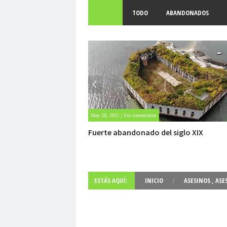
TODO
ABANDONADOS
Oct 23, 2020 | Sin comentarios
Dentro de un manicomio abandonado
ESTÁS AQUÍ:
INICIO
/
ASESINOS
,
ASE