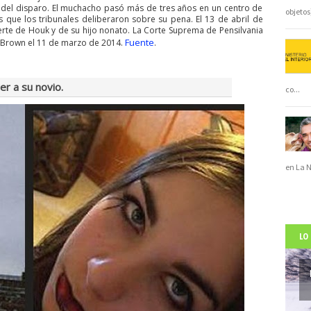
del disparo. El muchacho pasó más de tres años en un centro de
objeto
as que los tribunales deliberaron sobre su pena. El 13 de abril de
rte de Houk y de su hijo nonato. La Corte Suprema de Pensilvania
Fuente
 Brown el 11 de marzo de 2014.
.
er a su novio.
co
...
en La 
LO