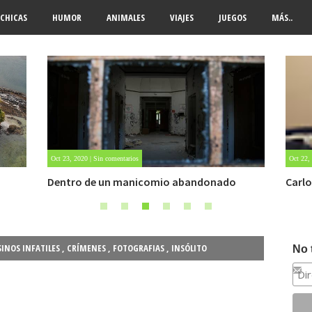
CHICAS
HUMOR
ANIMALES
VIAJES
JUEGOS
MÁS..
Oct 22, 2020 | 1 comment
May 25,
Carlo Acutis, el beato incorrupto de 15 años
Archi
SINOS INFATILES
,
CRÍMENES
,
FOTOGRAFIAS
,
INSÓLITO
No 