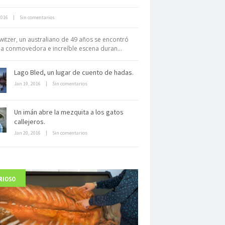
2016
|
Sin comentarios
Neuromarketing: el uso de la
iencia para triunfar en el comercio
witzer, un australiano de 49 años se encontró
electrónico
a conmovedora e increíble escena duran...
Lago Bled, un lugar de cuento de hadas.
Jan 19, 2016
|
Sin comentarios
Un imán abre la mezquita a los gatos
callejeros.
Dentro de un manicomio
Jan 20, 2016
|
Sin comentarios
abandonado
RIOSO
arlo Acutis, el beato incorrupto de