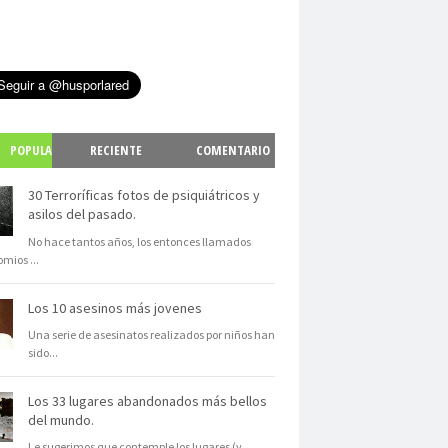
POPULA
RECIENTE
COMENTARIO
S
30 Terroríficas fotos de psiquiátricos y
asilos del pasado.
No hace tantos años, los entonces llamados
omios
...
Los 10 asesinos más jovenes
Una serie de asesinatos realizados por niños han
sido
...
Los 33 lugares abandonados más bellos
del mundo.
Le sugerimos que contemple los lugares (y