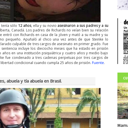
 tenía sólo
12 años
, ella y su novio
asesinaron a sus padres y a su
berta, Canadá. Los padres de Richards no veían bien su relación
ke entró con Richards en casa de la jóven y mató a su madre y su
C
no pequeño. Apuñaló al chico una vez antes de que Steinke lo
declarado culpable de tres cargos de asesinato en primer grado. Fue
sentencia incluye los dieciocho meses que ha estado en prisión
o años en una institución psiquiátrica y cuatro años y medio bajo
inke fue condenado a tres cadenas perpetuas por tres cargos de
Fuente
a libertad condicional cuando cumpla 25 años de prisión.
.
CU
, abuela y tía abuela en Brasil.
Mamá