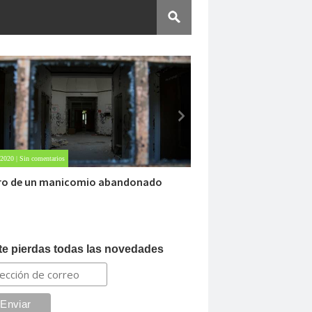
 2020 | Sin comentarios
Oct 22, 2020 | 1 comment
ro de un manicomio abandonado
Carlo Acutis, el bea
te pierdas todas las novedades