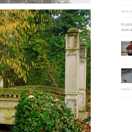
Sep 03, 
A
Es pos
acerca
Aug 26, 