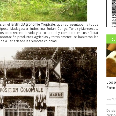
C
 en el J
ardin d'Agronomie Tropicale
, que representaban a todos
a época: Madagascar, Indochina, Sudán, Congo, Túnez y Marruecos.
s para recrear la vida y la cultura tal y como era en sus hábitat
e importación productos agrícolas y terriblemente, se habitaron las
CU
ada a París desde las remotas colonias.
Los p
Foto
May 29, 
c
De sie
cariño