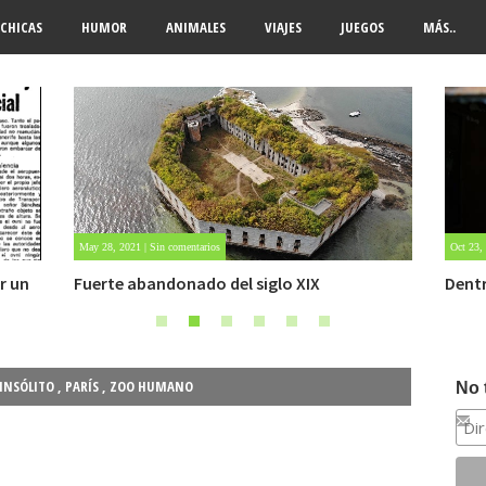
CHICAS
HUMOR
ANIMALES
VIAJES
JUEGOS
MÁS..
May 28, 2021 | Sin comentarios
Oct 23,
r un
Fuerte abandonado del siglo XIX
Dent
INSÓLITO
,
PARÍS
,
ZOO HUMANO
No 