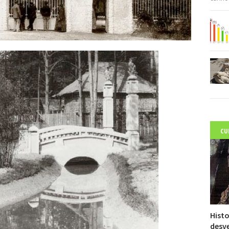
CU
C
Histo
desve