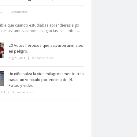
2014
|
2 comments
rchivo Getty, un tesoro bajo tierra
ible que cuando estudiabas aprendieras algo
 de las famosas momias egipcias, sin embar...
20 Actos heroicos que salvaron animales
en peligro.
Aug 28, 2014
|
Sin comentarios
Un niño salva la vida milagrosamente tras
La derrota británica en Cartagena
pasar un vehículo por encima de él.
de indias
Fotos y vídeo.
2014
|
Sin comentarios