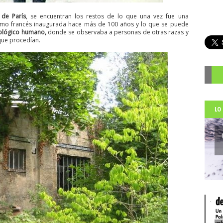
de París
, se encuentran los restos de lo que una vez fue una
ismo francés inaugurada hace más de 100 años y lo que se puede
ológico humano,
donde se observaba a personas de otras razas y
 que procedían.
R
LO