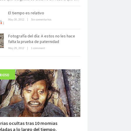
El tiempo es relativo
May 30, 2012
|
Sin comentarios
Fotografía del día: A estos no les hace
Dentro de un manicomio
falta la prueba de paternidad
abandonado
May 29, 2012
|
1 comment
RIOSO
arlo Acutis, el beato incorrupto de
15 años
rias ocultas tras 10 momias
ladas a lo largo del tiempo.