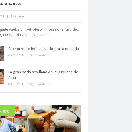
esionante.
Neuromarketing: el uso de la
2011
|
1 comment
iencia para triunfar en el comercio
electrónico
gante vuelca un petrolero. Impresionante vídeo.
gantesca ola vuelca un petrole...
Cachorro de león salvado por la manada
Oct 02, 2011
|
Sin comentarios
La gran boda sevillana de la Duquesa de
Dentro de un manicomio
Alba.
abandonado
Oct 05, 2011
|
Sin comentarios
RIOSO
arlo Acutis, el beato incorrupto de