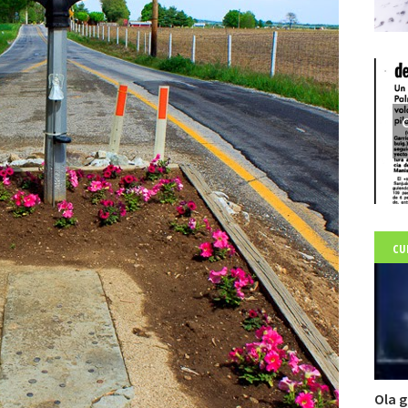
C
CU
Ola g