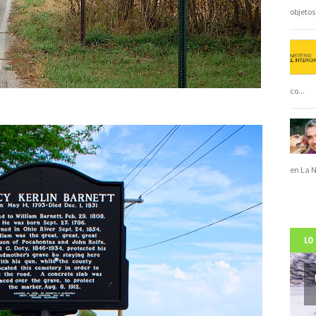
objeto
co
...
en La 
LO