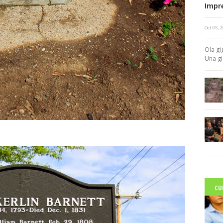
Impr
Oct 05, 
c
Ola gi
Una gi
CU
C