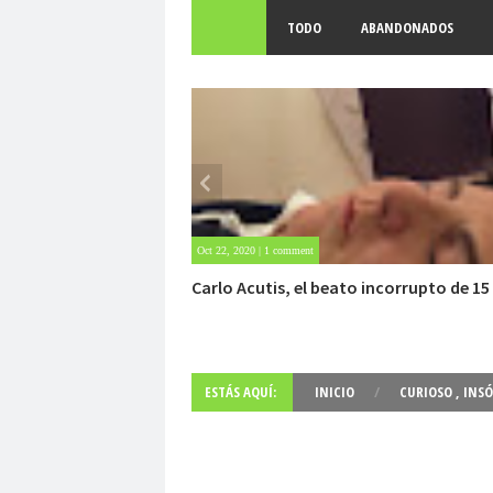
TODO
ABANDONADOS
May 25, 2020 | Sin comentarios
Archivo Getty, un tesoro bajo tierra
ESTÁS AQUÍ:
INICIO
/
CURIOSO
,
INSÓ