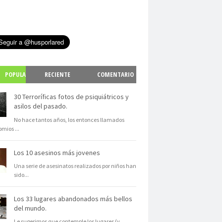
POPULA
RECIENTE
COMENTARIO
S
30 Terroríficas fotos de psiquiátricos y
asilos del pasado.
No hace tantos años, los entonces llamados
omios
...
Los 10 asesinos más jovenes
Una serie de asesinatos realizados por niños han
sido
...
Los 33 lugares abandonados más bellos
del mundo.
Le sugerimos que contemple los lugares (y