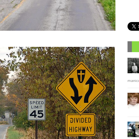
R
manic