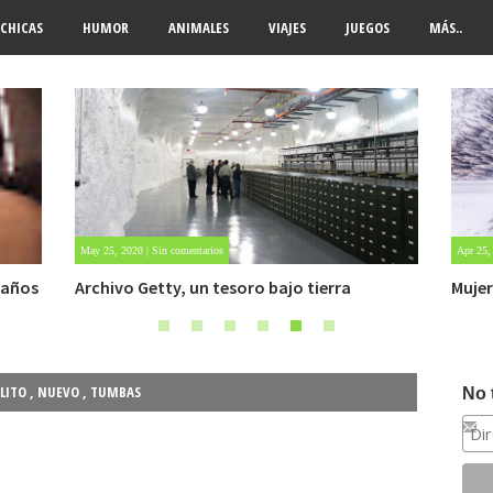
CHICAS
HUMOR
ANIMALES
VIAJES
JUEGOS
MÁS..
Apr 25, 2022 | Sin comentarios
Jul 28, 
Mujer sobrevive 6 días atrapada en la nieve
Caso 
OVNI.
LITO
,
NUEVO
,
TUMBAS
No 