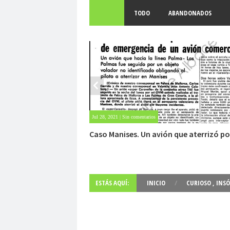
TODO
ABANDONADOS
May 28, 2021 | Sin comentarios
Fuerte abandonado del siglo XIX
ESTÁS AQUÍ:
INICIO
/
CURIOSO
,
INSÓ