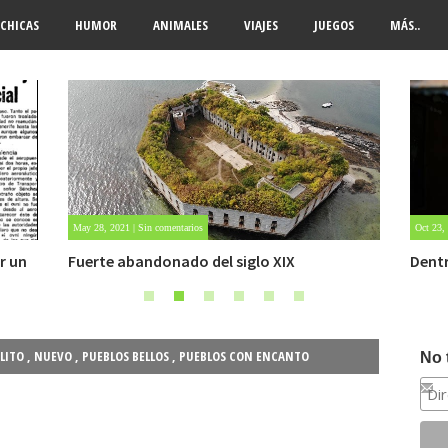
CHICAS
HUMOR
ANIMALES
VIAJES
JUEGOS
MÁS..
Oct 23, 2020 | Sin comentarios
Oct 22,
Dentro de un manicomio abandonado
Carlo
LITO
,
NUEVO
,
PUEBLOS BELLOS
,
PUEBLOS CON ENCANTO
No 