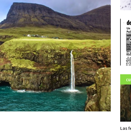
C
CU
Las f