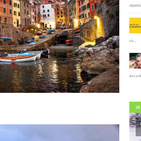
objeto
co
...
en La 
LO