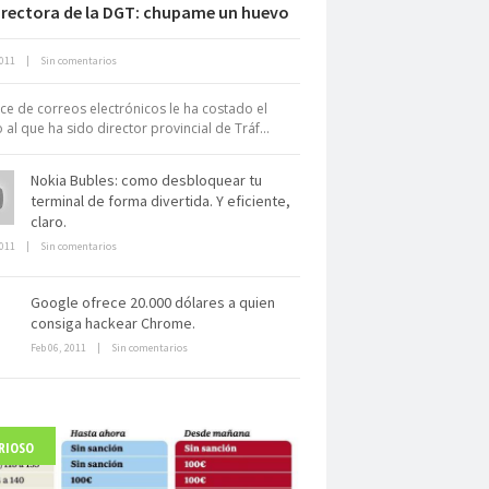
irectora de la DGT: chupame un huevo
Neuromarketing: el uso de la
2011
|
Sin comentarios
iencia para triunfar en el comercio
electrónico
ce de correos electrónicos le ha costado el
 al que ha sido director provincial de Tráf...
Nokia Bubles: como desbloquear tu
terminal de forma divertida. Y eficiente,
claro.
2011
|
Sin comentarios
Dentro de un manicomio
abandonado
Google ofrece 20.000 dólares a quien
consiga hackear Chrome.
Feb 06, 2011
|
Sin comentarios
RIOSO
arlo Acutis, el beato incorrupto de