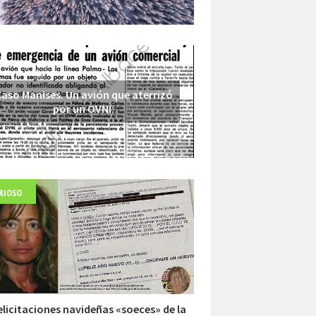
aso Manises. Un avión que aterrizó
por un OVNI.
RIOSO
Fuerte abandonado del siglo XIX
elicitaciones navideñas «soeces» de la