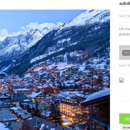
subd
Feb 07, 
c
Un cru
puesto
Feb 07, 
CU
C