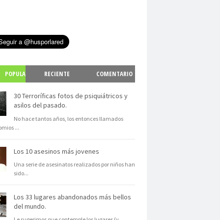
POPULA
RECIENTE
COMENTARIO
S
30 Terroríficas fotos de psiquiátricos y
asilos del pasado.
No hace tantos años, los entonces llamados
omios
...
Los 10 asesinos más jovenes
Una serie de asesinatos realizados por niños han
sido
...
Los 33 lugares abandonados más bellos
del mundo.
Le sugerimos que contemple los lugares (y