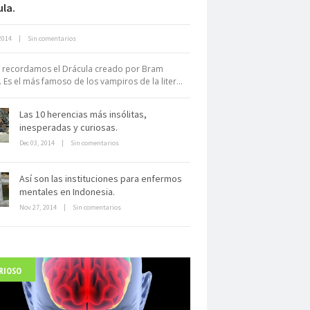
la.
Neuromarketing: el uso de la
2014
|
Sin comentarios
iencia para triunfar en el comercio
electrónico
 recordamos el Drácula creado por Bram
. Es el más famoso de los vampiros de la liter...
Las 10 herencias más insólitas,
inesperadas y curiosas.
Dec 03, 2014
|
Sin comentarios
Dentro de un manicomio
Así son las instituciones para enfermos
abandonado
mentales en Indonesia.
Nov 27, 2014
|
Sin comentarios
RIOSO
arlo Acutis, el beato incorrupto de