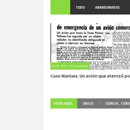
TODO
ABANDONADOS
Jul 28, 2021 | Sin comentarios
Caso Manises. Un avión que aterrizó po
OVNI.
ESTÁS AQUÍ:
INICIO
/
CIENCIA
,
CURI