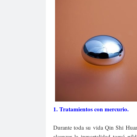
1. Tratamientos con mercurio.
Durante toda su vida Qin Shi Huan
alcanzar la inmortalidad tomó píl