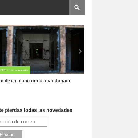
 2020 | Sin comentarios
Oct 22, 2020 | 1 comment
ro de un manicomio abandonado
Carlo Acutis, el bea
te pierdas todas las novedades