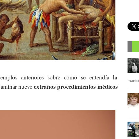
R
la
jemplos anteriores sobre como se entendía
manic
extraños procedimientos médicos
xaminar nueve
.