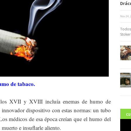
Drácu
Nov 24, 
c
Todos
Stoker
umo de tabaco.
siglos XVII y XVIII incluía enemas de humo de
un innovador dispositivo con estas normas: un tubo
CU
 Los médicos de esa época creían que el humo del
 muerto e insuflarle aliento.
C