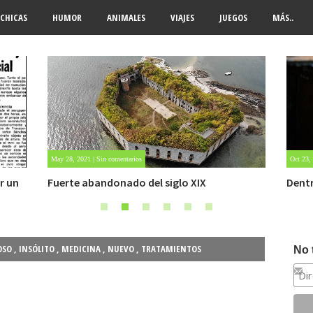
CHICAS
HUMOR
ANIMALES
VIAJES
JUEGOS
MÁS..
May 28, 2021 | Sin comentarios
Oct 23,
r un
Fuerte abandonado del siglo XIX
Dent
OSO
,
INSÓLITO
,
MEDICINA
,
NUEVO
,
TRATAMIENTOS
No 