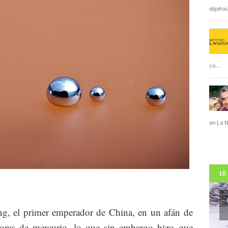
objeto
co
...
en La 
LO
g, el primer emperador de China, en un afán de
doras de mercurio, lo que sin embargo hizo que