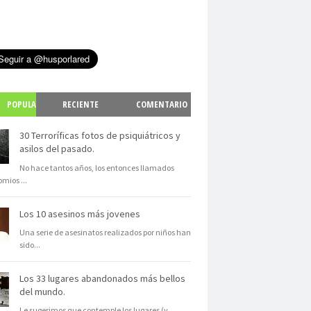
POPULA
RECIENTE
COMENTARIO
S
30 Terroríficas fotos de psiquiátricos y
asilos del pasado.
No hace tantos años, los entonces llamados
omios
...
Los 10 asesinos más jovenes
Una serie de asesinatos realizados por niños han
sido
...
Los 33 lugares abandonados más bellos
del mundo.
Le sugerimos que contemple los lugares (y