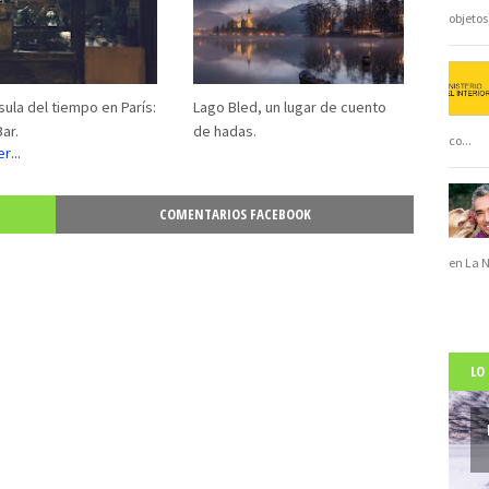
objeto
ula del tiempo en París:
Lago Bled, un lugar de cuento
Bar.
de hadas.
co
...
COMENTARIOS FACEBOOK
en La 
LO