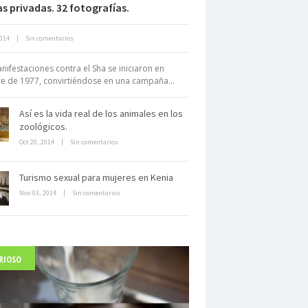
as privadas. 32 fotografías.
Neuromarketing: el uso de la
2014
|
Sin comentarios
iencia para triunfar en el comercio
electrónico
nifestaciones contra el Sha se iniciaron en
e de 1977, convirtiéndose en una campaña...
Así es la vida real de los animales en los
zoológicos.
Oct 20, 2014
|
Sin comentarios
Dentro de un manicomio
Turismo sexual para mujeres en Kenia
abandonado
Nov 03, 2014
|
Sin comentarios
RIOSO
arlo Acutis, el beato incorrupto de