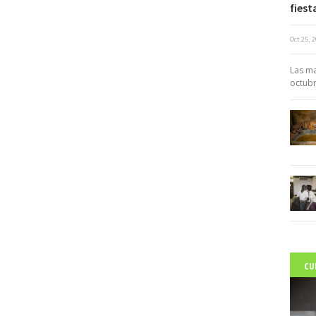
fiest
Oct 25, 
c
Las ma
octubr
CU
C