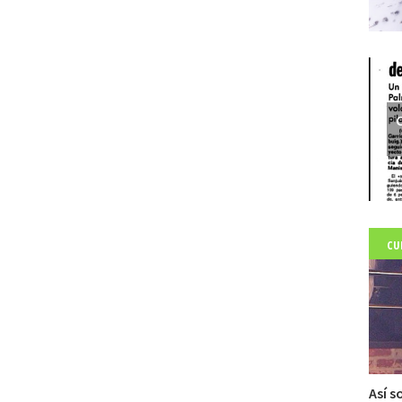
C
CU
Así s