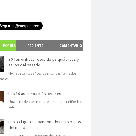
POPULA
RECIENTE
COMENTARIO
S
30 Terroríficas fotos de psiquiátricos y
asilos del pasado.
No hace tantos años, los entonces llamados
omios
...
Los 10 asesinos más jovenes
Una serie de asesinatos realizados por niños han
sido
...
Los 33 lugares abandonados más bellos
del mundo.
Le sugerimos que contemple los lugares (y