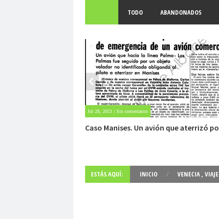
TODO
ABANDONADOS
May 28, 2021 | Sin comentarios
Fuerte abandonado del siglo XIX
ESTÁS AQUÍ:
INICIO
/
VENECIA
,
VIAJE