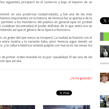
años siguientes, prosperó en el comercio y bajo el imperio de un
onvirtió en una poderosa ciudad-estado, y fue una de las más
ientos importantes en la historia de Venecia fue la apertura de la
e permitió a los miembros del público en general (que no podían
ue costaban las entradas) el poder disfrutar de lo que antes era un
mitiendo así que el género de la ópera a floreciera.
, un golpe del que nunca se recuperó. La ciudad se fusionó con el
entre Austria y la naciente Italia, pero Venecia sigue siendo un
R
 y la cultura histórica todavía palpita con fuerza en las venas los
co de primer orden mundial no es por casualidad. El ser una de las
en que así sea.
manic
¿Te ha gustado?