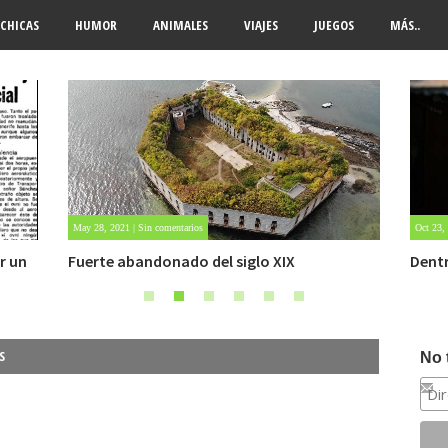
CHICAS
HUMOR
ANIMALES
VIAJES
JUEGOS
MÁS..
Oct 23, 2020 | Sin comentarios
Oct 22,
Dentro de un manicomio abandonado
Carlo
S
No 