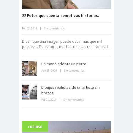
22 Fotos que cuentan emotivas historias.
Feb 02, 2016
|
Sin comentarios
Neuromarketing: el uso de la
ciencia para triunfar en el comercio
Dicen que una imagen puede decir más que mil
electrónico
palabras. Estas fotos, muchas de ellas realizadas d...
Un mono adopta un perro.
Jan 26, 2016
|
Sin comentarios
Dibujos realistas de un artista sin
brazos
Dentro de un manicomio
abandonado
Feb 01, 2016
|
Sin comentarios
CURIOSO