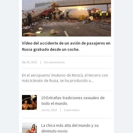
Carlo Acutis, el beato incorrupto de
15 años
Vídeo del accidente de un avión de pasajeros en
Rusia grabado desde un coche.
Dec 30, 2012
|
Sin comentarios
Archivo Getty, un tesoro bajo tierra
En el aeropuerto Vnukovo de Moscú, el tercero con
más tránsito de Rusia, se ha producido u...
10 Extrañas tradiciones sexuales de
todo el mundo.
Jan 01, 2013
|
2 comments
La chica más alta del mundo y su
La derrota británica en Cartagena
diminuto novio.