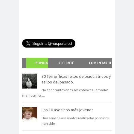
POPULA
RECIENTE
COMENTARIO
R
S
30 Terroríficas fotos de psiquiátricos y
asilos del pasado.
No hace tantos años, los entonces llamados
manicomios
...
Los 10 asesinos más jovenes
Una serie de asesinatos realizados por niños
han sido
...