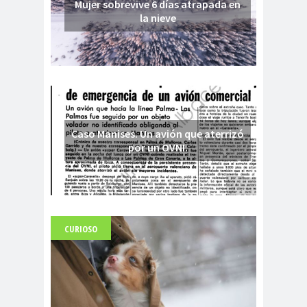
Mujer sobrevive 6 días atrapada en
la nieve
Caso Manises. Un avión que aterrizó
por un OVNI.
CURIOSO
Fuerte abandonado del siglo XIX