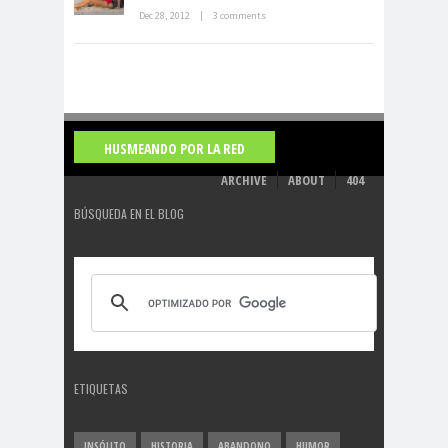
de indias
Dec 28, 2012
|
3 comments
HUSMEANDO POR LA RED
ARCHIVE
ABOUT
404
BÚSQUEDA EN EL BLOG
ETIQUETAS
INSÓLITO
HISTORIA
ABANDONO
HUMOR