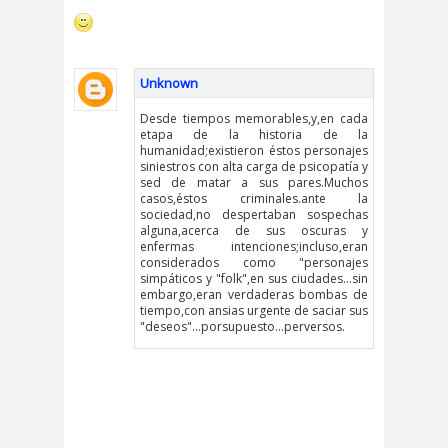
Unknown
Desde tiempos memorables,y,en cada
etapa de la historia de la
humanidad;existieron éstos personajes
siniestros con alta carga de psicopatía y
sed de matar a sus pares.Muchos
casos,éstos criminales.ante la
sociedad,no despertaban sospechas
alguna,acerca de sus oscuras y
enfermas intenciones;incluso,eran
considerados como "personajes
simpáticos y "folk",en sus ciudades...sin
embargo,eran verdaderas bombas de
tiempo,con ansias urgente de saciar sus
"deseos"...porsupuesto...perversos.