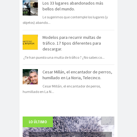
Los 33 lugares abandonados más
bellos del mundo.
Le sugerimos que contemple los lugares (y
objetos) abando
...
Modelos para recurrir multas de
tráfico. 17 tipos diferentes para
descargar.
¿Te han puesto una multa de tráfico ? ¿No sabes co
...
Cesar Millán, el encantador de perros,
humillado en La Noria, Telecinco.
Cesar Millán, el encantador de perros,
humillado en La N
...
LO ÚLTIMO