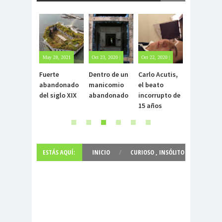
May 28, 2021
Oct 23, 2020 |
Oct 22, 2020 |
May 25, 2020
| Sin
Sin
1 comment
| Sin
Fuerte
Dentro de un
Carlo Acutis,
Archivo Ge
comentarios
comentarios
comentarios
abandonado
manicomio
el beato
un tesoro
del siglo XIX
abandonado
incorrupto de
bajo tierra
15 años
ESTÁS AQUÍ:
INICIO
/
CURIOSO
,
INSÓLITO
,
NUEVO
,
PARÍS
,
VIAJES