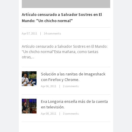
Artículo censurado a Salvador Sostres en El
Mundo: "Un chicho normal"
Neuromarketing: el uso de la
Apr 07, 2011
|
14 comments
ciencia para triunfar en el comercio
electrónico
Artículo censurado a Salvador Sostres en El Mundo:
"Un chicho normal"Esta mañana, como tantas
otras,...
Solución a las ranitas de Imageshack
con Firefox y Chrome.
Apr 06, 2011
|
2 comments
Dentro de un manicomio
abandonado
Eva Longoria enseña más de la cuenta
en televisión.
Apr 08, 2011
|
3 comments