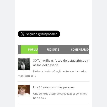
POPULA
RECIENTE
COMENTARIO
R
S
30 Terroríficas fotos de psiquiátricos y
asilos del pasado.
No hace tantos años, los entonces llamados
manicomios
...
Los 10 asesinos más jovenes
Una serie de asesinatos realizados por niños
han sido
...