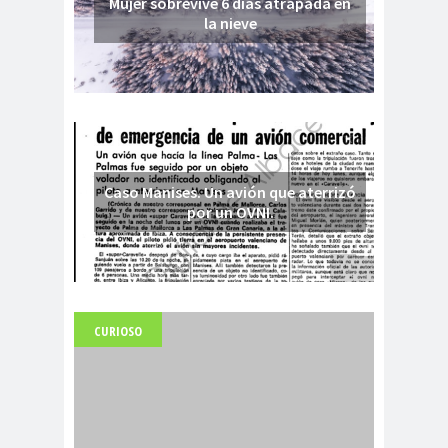
Mujer sobrevive 6 días atrapada en
la nieve
Caso Manises. Un avión que aterrizó
por un OVNI.
CURIOSO
Fuerte abandonado del siglo XIX