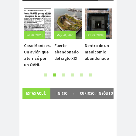
Jul 28, 2021 |
May 28, 2021
Oct 23, 2020 |
Oct 22, 2020 |
Sin
| Sin
Sin
1 comment
Caso Manises.
Fuerte
Dentro de un
Carlo Acuti
comentarios
comentarios
comentarios
Un avión que
abandonado
manicomio
el beato
aterrizó por
del siglo XIX
abandonado
incorrupto
un OVNI.
15 años
ESTÁS AQUÍ:
INICIO
/
CURIOSO
,
INSÓLITO
,
NUEVO
,
PINTURA
,
REALISMO