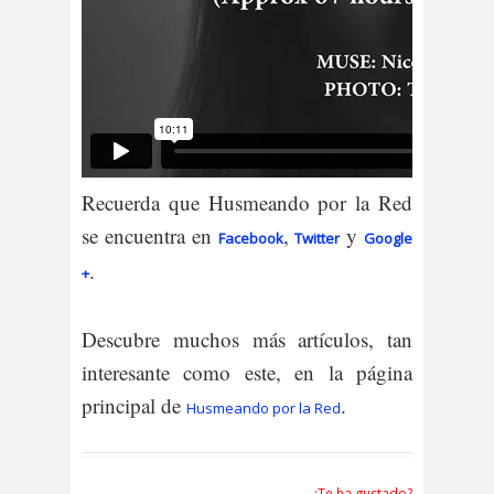
Recuerda que Husmeando por la Red
se encuentra en
,
y
Facebook
Twitter
Google
.
+
Descubre muchos más artículos, tan
interesante como este, en la página
principal de
.
Husmeando por la Red
¿Te ha gustado?