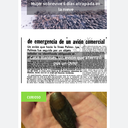
Mujer sobrevive 6 días atrapada en
la nieve
Caso Manises. Un avión que aterrizó
por un OVNI.
CURIOSO
Fuerte abandonado del siglo XIX