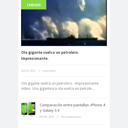
CURIOSO
Carlo Acutis, el beato incorrupto de
15 años
Ola gigante vuelca un petrolero.
Impresionante.
Oct 05, 2011
|
1 comment
Archivo Getty, un tesoro bajo tierra
Ola gigante vuelca un petrolero. Impresionante
vídeo. Una gigantesca ola vuelca un petrole...
Comparación entre pantallas: iPhone 4
y Galaxy S II
Oct 09, 2011
|
Sin comentarios
La derrota británica en Cartagena