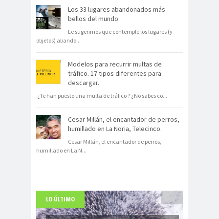
Los 33 lugares abandonados más
bellos del mundo.
Le sugerimos que contemple los lugares (y
objetos) abando
...
Modelos para recurrir multas de
tráfico. 17 tipos diferentes para
descargar.
¿Te han puesto una multa de tráfico ? ¿No sabes co
...
Cesar Millán, el encantador de perros,
humillado en La Noria, Telecinco.
Cesar Millán, el encantador de perros,
humillado en La N
...
LO ÚLTIMO