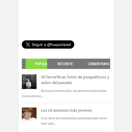
POPULA
RECIENTE
COMENTARIO
R
S
30 Terroríficas fotos de psiquiátricos y
asilos del pasado.
No hace tantos años, los entonces llamados
manicomios
...
Los 10 asesinos más jovenes
Una serie de asesinatos realizados por niños
han sido
...