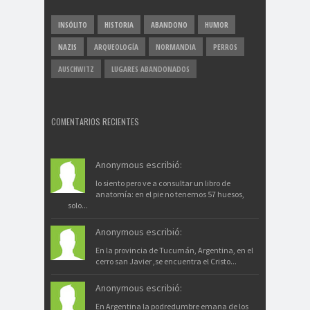
INSÓLITO
HISTORIA
ABANDONO
HUMOR
NAZIS
ARQUEOLOGÍA
NORMANDIA
PERROS
AUSCHWITZ
LUGARES ABANDONADOS
COMENTARIOS RECIENTES
Anonymous escribió:
lo siento pero ve a consultar un libro de
anatomía: en el pie no tenemos 57 huesos,
solo...
Anonymous escribió:
En la provincia de Tucumán, Argentina, en el
cerro san Javier ,se encuentra el Cristo...
Anonymous escribió:
En Argentina la podredumbre emana de los