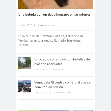
Una bebida con un dedo humano en su interior
Jun 24, 2017
|
Sin comentarios
Neuromarketing: el uso de la
ciencia para triunfar en el comercio
En la ciudad de Dawson, Canadá, Territorio del
electrónico
Yukón, hay un bar que se llamado Sourdough
Saloon...
Un pueblo construido con botellas de
plástico recicladas.
Jul 13, 2017
|
1 comment
Dentro de un manicomio
Venezuela: El centro comercial que se
abandonado
convirtió en prisión.
Jun 23, 2017
|
Sin comentarios