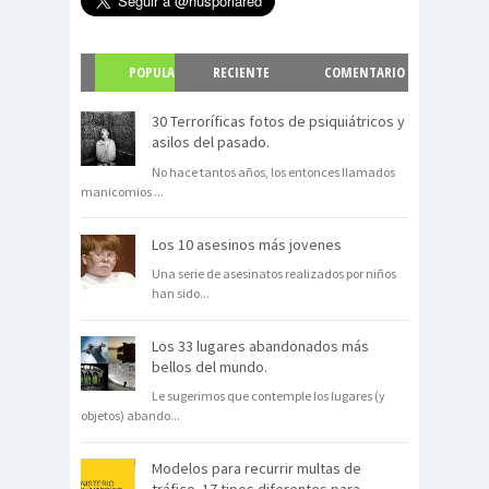
POPULA
RECIENTE
COMENTARIO
R
S
30 Terroríficas fotos de psiquiátricos y
asilos del pasado.
No hace tantos años, los entonces llamados
manicomios
...
Los 10 asesinos más jovenes
Una serie de asesinatos realizados por niños
han sido
...
Los 33 lugares abandonados más
bellos del mundo.
Le sugerimos que contemple los lugares (y
objetos) abando
...
Modelos para recurrir multas de
tráfico. 17 tipos diferentes para