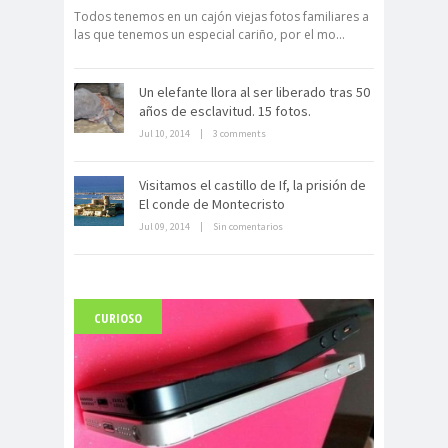
electrónico
Todos tenemos en un cajón viejas fotos familiares a
las que tenemos un especial cariño, por el mo...
Un elefante llora al ser liberado tras 50
años de esclavitud. 15 fotos.
Jul 10, 2014
|
3 comments
Dentro de un manicomio
Visitamos el castillo de If, la prisión de
abandonado
El conde de Montecristo
Jul 09, 2014
|
Sin comentarios
CURIOSO
Carlo Acutis, el beato incorrupto de
15 años