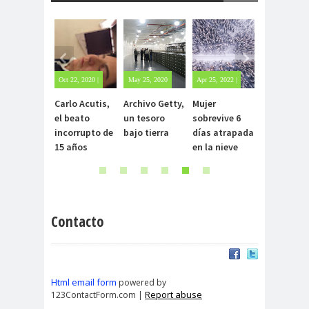
Oct 22, 2020 |
May 25, 2020
Apr 25, 2022 |
Jul 28, 2021 |
1 comment
| Sin
Sin
Sin
Carlo Acutis,
Archivo Getty,
Mujer
Caso Manis
comentarios
comentarios
comentarios
el beato
un tesoro
sobrevive 6
Un avión q
incorrupto de
bajo tierra
días atrapada
aterrizó po
15 años
en la nieve
un OVNI.
Contacto
Html email form
powered by
Report abuse
123ContactForm.com |