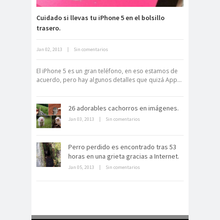
Cuidado si llevas tu iPhone 5 en el bolsillo
trasero.
Jan 02, 2013
|
Sin comentarios
Archivo Getty, un tesoro bajo tierra
El iPhone 5 es un gran teléfono, en eso estamos de
acuerdo, pero hay algunos detalles que quizá App...
26 adorables cachorros en imágenes.
Jan 03, 2013
|
Sin comentarios
La derrota británica en Cartagena
Perro perdido es encontrado tras 53
de indias
horas en una grieta gracias a Internet.
Jan 05, 2013
|
Sin comentarios