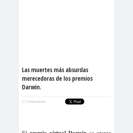
Las muertes más absurdas
merecedoras de los premios
Darwin.
|
3 Comentarios
premio virtual Darwin
El
se otorga