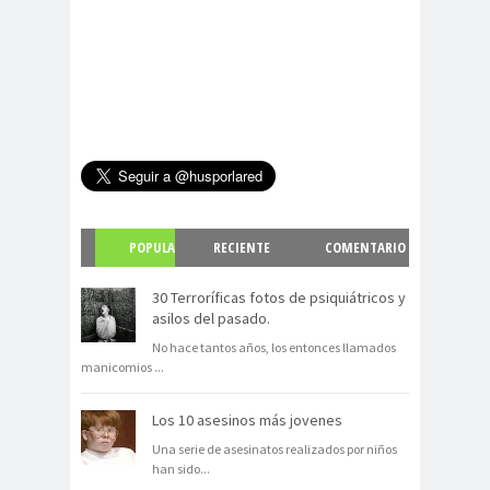
POPULA
RECIENTE
COMENTARIO
R
S
30 Terroríficas fotos de psiquiátricos y
asilos del pasado.
No hace tantos años, los entonces llamados
manicomios
...
Los 10 asesinos más jovenes
Una serie de asesinatos realizados por niños
han sido
...