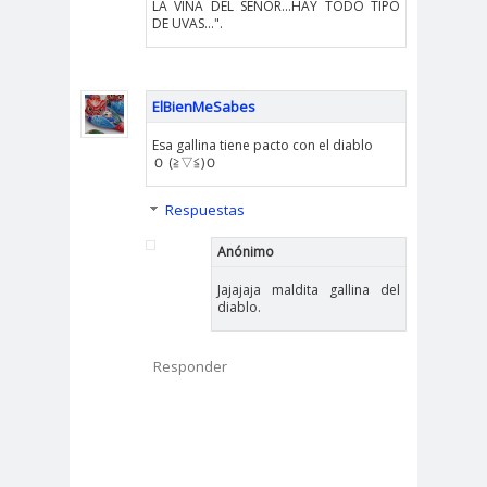
LA VIÑA DEL SEÑOR...HAY TODO TIPO
DE UVAS...".
ElBienMeSabes
Esa gallina tiene pacto con el diablo
Ｏ (≧▽≦)Ｏ
Respuestas
Anónimo
Jajajaja maldita gallina del
diablo.
Responder