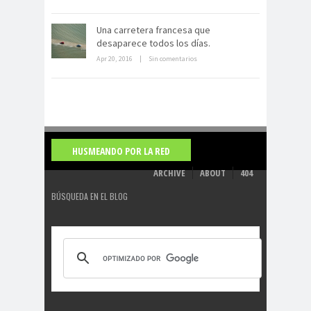
La derrota británica en Cartagena
de indias
Una carretera francesa que
desaparece todos los días.
Apr 20, 2016
|
Sin comentarios
HUSMEANDO POR LA RED
ARCHIVE
ABOUT
404
BÚSQUEDA EN EL BLOG