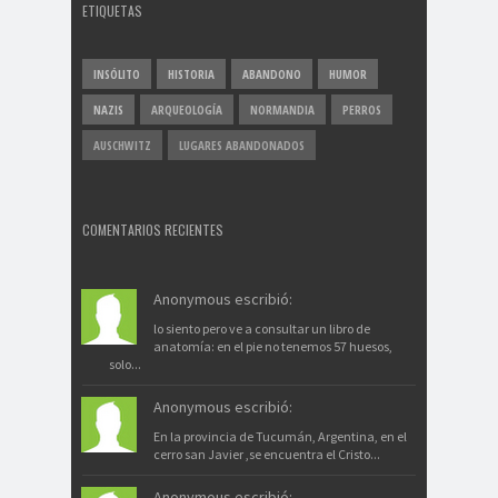
ETIQUETAS
INSÓLITO
HISTORIA
ABANDONO
HUMOR
NAZIS
ARQUEOLOGÍA
NORMANDIA
PERROS
AUSCHWITZ
LUGARES ABANDONADOS
COMENTARIOS RECIENTES
Anonymous escribió:
lo siento pero ve a consultar un libro de
anatomía: en el pie no tenemos 57 huesos,
solo...
Anonymous escribió:
En la provincia de Tucumán, Argentina, en el
cerro san Javier ,se encuentra el Cristo...
Anonymous escribió: