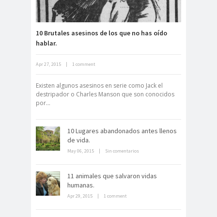
10 Brutales asesinos de los que no has oído
hablar.
Neuromarketing: el uso de la
Apr 27, 2015
|
1 comment
ciencia para triunfar en el comercio
electrónico
Existen algunos asesinos en serie como Jack el
destripador o Charles Manson que son conocidos
por...
10 Lugares abandonados antes llenos
de vida.
May 06, 2015
|
Sin comentarios
Dentro de un manicomio
abandonado
11 animales que salvaron vidas
humanas.
Apr 29, 2015
|
1 comment