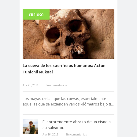
CURIOSO
Carlo Acutis, el beato incorrupto de
15 años
La cueva de los sacrificios humanos: Actun
Tunichil Muknal
Archivo Getty, un tesoro bajo tierra
Apr 21, 2016
|
Sin comentarios
Los mayas creían que las cuevas, especialmente
aquellas que se extienden varios kilómetros bajo ti...
El sorprendente abrazo de un cisne a
su salvador.
Apr 16, 2016
|
Sin comentarios