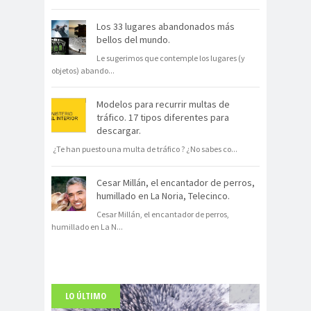
Los 33 lugares abandonados más
bellos del mundo.
Le sugerimos que contemple los lugares (y
objetos) abando
...
Modelos para recurrir multas de
tráfico. 17 tipos diferentes para
descargar.
¿Te han puesto una multa de tráfico ? ¿No sabes co
...
Cesar Millán, el encantador de perros,
humillado en La Noria, Telecinco.
Cesar Millán, el encantador de perros,
humillado en La N
...
LO ÚLTIMO