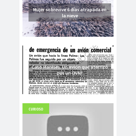
Mujer sobrevive 6 días atrapada en
la nieve
Caso Manises. Un avión que aterrizó
por un OVNI.
CURIOSO
Fuerte abandonado del siglo XIX