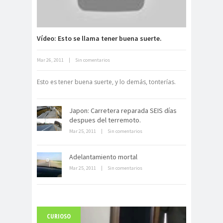
Vídeo: Esto se llama tener buena suerte.
Mar 26, 2011
|
Sin comentarios
Neuromarketing: el uso de la
ciencia para triunfar en el comercio
Esto es tener buena suerte, y lo demás, tonterías.
electrónico
Japon: Carretera reparada SEIS días
despues del terremoto.
Mar 25, 2011
|
Sin comentarios
Adelantamiento mortal
Dentro de un manicomio
Mar 25, 2011
|
Sin comentarios
abandonado
CURIOSO