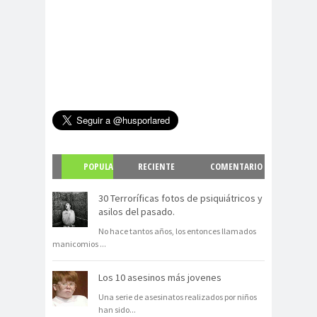
POPULA
RECIENTE
COMENTARIO
R
S
30 Terroríficas fotos de psiquiátricos y
asilos del pasado.
No hace tantos años, los entonces llamados
manicomios
...
Los 10 asesinos más jovenes
Una serie de asesinatos realizados por niños
han sido
...