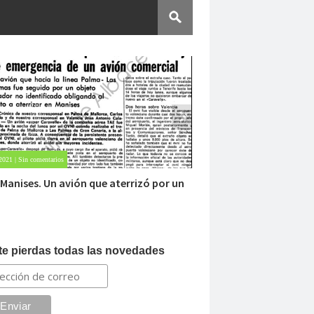
 2021 | Sin comentarios
Oct 23, 2020 | Sin comentarios
e abandonado del siglo XIX
Dentro de un mani
te pierdas todas las novedades