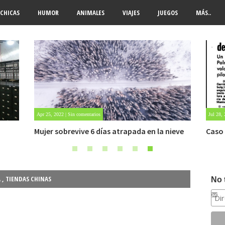
CHICAS
HUMOR
ANIMALES
VIAJES
JUEGOS
MÁS..
Jul 28, 2021 | Sin comentarios
May 28,
ieve
Caso Manises. Un avión que aterrizó por un
Fuert
OVNI.
A
,
TIENDAS CHINAS
No 