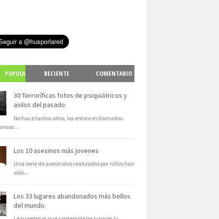
POPULA
RECIENTE
COMENTARIO
S
30 Terroríficas fotos de psiquiátricos y
asilos del pasado.
No hace tantos años, los entonces llamados
omios
...
Los 10 asesinos más jovenes
Una serie de asesinatos realizados por niños han
sido
...
Los 33 lugares abandonados más bellos
del mundo.
Le sugerimos que contemple los lugares (y