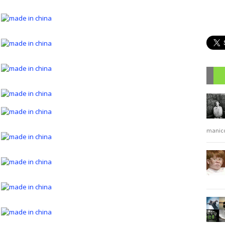
R
manic