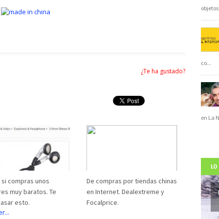
objeto
co
...
¿Te ha gustado?
en La 
LO
 si compras unos
De compras por tiendas chinas
res muy baratos. Te
en Internet. Dealextreme y
asar esto.
Focalprice.