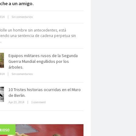
che a un amigo.
Neuromarketing: el uso de la
2014
|
Sin comentarios
iencia para triunfar en el comercio
electrónico
olle un hombre sin antecedentes, está
endo una sentencia de cadena perpetua sin
.
Equipos militares rusos de la Segunda
Guerra Mundial engullidos por los
árboles.
2014
|
Sin comentarios
Dentro de un manicomio
abandonado
10 Tristes historias ocurridas en el Muro
de Berlin.
Apr 23, 2014
|
1 comment
RIOSO
arlo Acutis, el beato incorrupto de