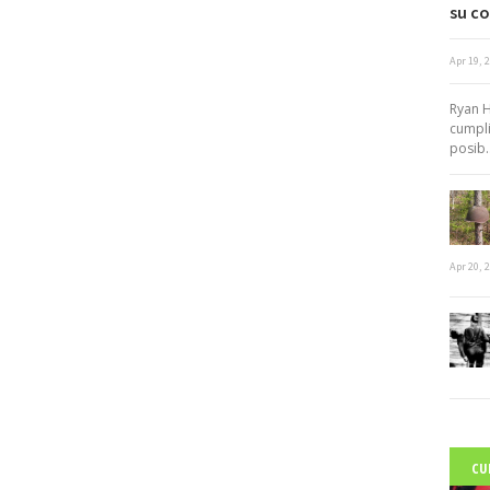
su co
Apr 19, 
c
Ryan H
cumpli
posib..
Apr 20, 
CU
C