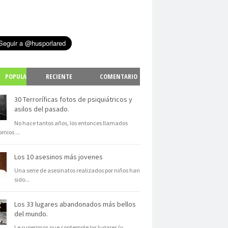
POPULA
RECIENTE
COMENTARIO
S
30 Terroríficas fotos de psiquiátricos y
asilos del pasado.
No hace tantos años, los entonces llamados
omios
...
Los 10 asesinos más jovenes
Una serie de asesinatos realizados por niños han
sido
...
Los 33 lugares abandonados más bellos
del mundo.
Le sugerimos que contemple los lugares (y