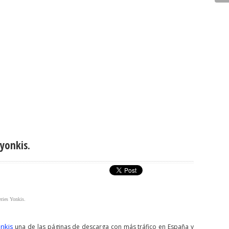
syonkis.
eries Yonkis.
onkis
una de las páginas de descarga con más tráfico en España y