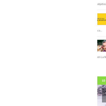
objeto
co
...
en La 
LO