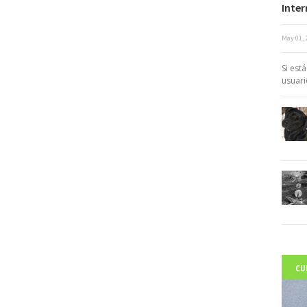
Inter
May 01, 
c
Si est
usuari
CU
C