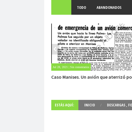
TODO
ABANDONADOS
May 28, 2021 | Sin comentarios
Fuerte abandonado del siglo XIX
ESTÁS AQUÍ:
INICIO
/
DESCARGAS
,
F