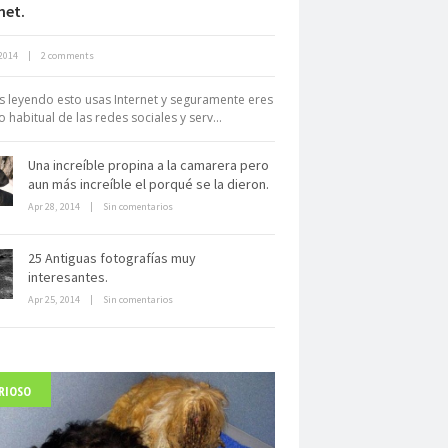
net.
Neuromarketing: el uso de la
2014
|
2 comments
iencia para triunfar en el comercio
electrónico
ás leyendo esto usas Internet y seguramente eres
o habitual de las redes sociales y serv...
Una increíble propina a la camarera pero
aun más increíble el porqué se la dieron.
Apr 28, 2014
|
Sin comentarios
Dentro de un manicomio
25 Antiguas fotografías muy
abandonado
interesantes.
Apr 25, 2014
|
Sin comentarios
RIOSO
arlo Acutis, el beato incorrupto de