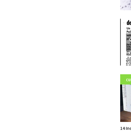
C
CU
14 In