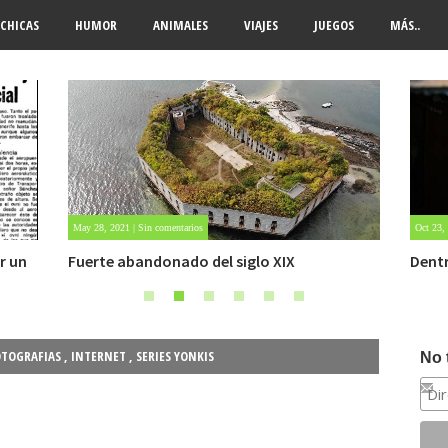
CHICAS
HUMOR
ANIMALES
VIAJES
JUEGOS
MÁS..
Oct 23, 2020 | Sin comentarios
Oct 22,
Dentro de un manicomio abandonado
Carlo
OTOGRAFIAS
,
INTERNET
,
SERIES YONKIS
No 