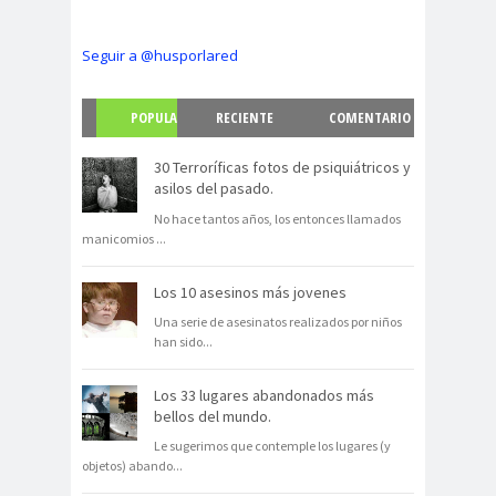
Seguir a @husporlared
POPULA
RECIENTE
COMENTARIO
R
S
30 Terroríficas fotos de psiquiátricos y
asilos del pasado.
No hace tantos años, los entonces llamados
manicomios
...
Los 10 asesinos más jovenes
Una serie de asesinatos realizados por niños
han sido
...
Los 33 lugares abandonados más
bellos del mundo.
Le sugerimos que contemple los lugares (y
objetos) abando
...