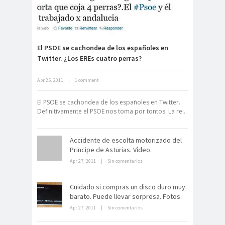
El PSOE se cachondea de los españoles en
Twitter. ¿Los EREs cuatro perras?
Archivo Getty, un tesoro bajo tierra
Apr 25, 2011
|
1 comment
El PSOE se cachondea de los españoles en Twitter.
Definitivamente el PSOE nos toma por tontos. La re...
Accidente de escolta motorizado del
Principe de Asturias. Vídeo.
Apr 27, 2011
|
Sin comentarios
La derrota británica en Cartagena
de indias
Cuidado si compras un disco duro muy
barato. Puede llevar sorpresa. Fotos.
Apr 27, 2011
|
Sin comentarios