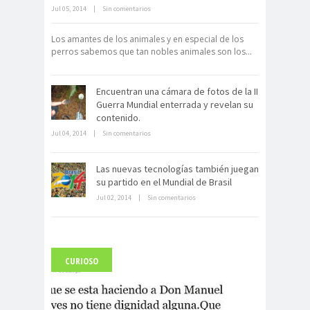
Neuromarketing: el uso de la
Jul 05, 2014
|
Sin comentarios
ciencia para triunfar en el comercio
electrónico
Los amantes de los animales y en especial de los
perros sabemos que tan nobles animales son los...
Encuentran una cámara de fotos de la II
Guerra Mundial enterrada y revelan su
contenido.
Jul 04, 2014
|
Sin comentarios
Dentro de un manicomio
abandonado
Las nuevas tecnologías también juegan
su partido en el Mundial de Brasil
Jul 02, 2014
|
Sin comentarios
CURIOSO
Carlo Acutis, el beato incorrupto de
15 años