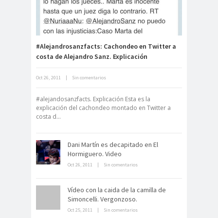
Carlo Acutis, el beato incorrupto de
15 años
#Alejandrosanzfacts: Cachondeo en Twitter a
costa de Alejandro Sanz. Explicación
Oct 26, 2011
|
Sin comentarios
Archivo Getty, un tesoro bajo tierra
#alejandosanzfacts. Explicación Esta es la
explicación del cachondeo montado en Twitter a
costa d...
Dani Martín es decapitado en El
Hormiguero. Video
Oct 26, 2011
|
Sin comentarios
La derrota británica en Cartagena
Vídeo con la caida de la camilla de
de indias
Simoncelli. Vergonzoso.
Oct 25, 2011
|
Sin comentarios