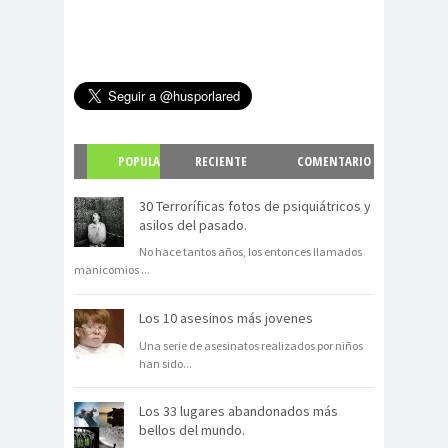
POPULA
RECIENTE
COMENTARIO
R
S
30 Terroríficas fotos de psiquiátricos y
asilos del pasado.
No hace tantos años, los entonces llamados
manicomios
...
Los 10 asesinos más jovenes
Una serie de asesinatos realizados por niños
han sido
...
Los 33 lugares abandonados más
bellos del mundo.