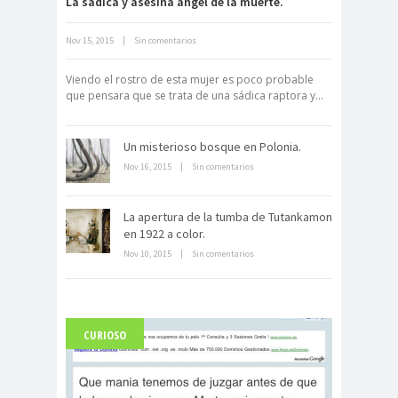
La sádica y asesina ángel de la muerte.
Nov 15, 2015
|
Sin comentarios
Neuromarketing: el uso de la
ciencia para triunfar en el comercio
Viendo el rostro de esta mujer es poco probable
electrónico
que pensara que se trata de una sádica raptora y...
Un misterioso bosque en Polonia.
Nov 16, 2015
|
Sin comentarios
La apertura de la tumba de Tutankamon
en 1922 a color.
Dentro de un manicomio
abandonado
Nov 10, 2015
|
Sin comentarios
CURIOSO