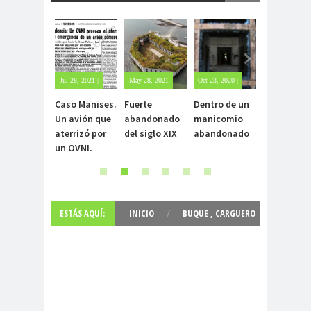
Jul 28, 2021 |
May 28, 2021
Oct 23, 2020 |
Oct 22, 2020 |
Sin
| Sin
Sin
1 comment
Caso Manises.
Fuerte
Dentro de un
Carlo Acuti
comentarios
comentarios
comentarios
Un avión que
abandonado
manicomio
el beato
aterrizó por
del siglo XIX
abandonado
incorrupto
un OVNI.
15 años
ESTÁS AQUÍ:
INICIO
/
BUQUE
,
CARGUERO
SEMI SUMERGIBLE
,
FOTOGRAFIAS
,
SEMI-SUMERGIBLE