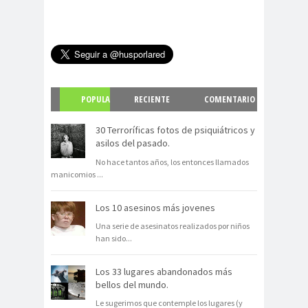
POPULA
RECIENTE
COMENTARIO
R
S
30 Terroríficas fotos de psiquiátricos y
asilos del pasado.
No hace tantos años, los entonces llamados
manicomios
...
Los 10 asesinos más jovenes
Una serie de asesinatos realizados por niños
han sido
...
Los 33 lugares abandonados más
bellos del mundo.
Le sugerimos que contemple los lugares (y