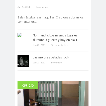
Jan 23, 2011
|
4 comments
Neuromarketing: el uso de la
ciencia para triunfar en el comercio
Belen Esteban sin maquillar. Creo que sobran los
electrónico
comentarios...
Normandia: Los mismos lugares
durante la guerra y hoy en dia. II
Jan 22, 2011
|
Sin comentarios
Las mejores baladas rock
Dentro de un manicomio
Jan 23, 2011
abandonado
|
1 comment
CURIOSO
Carlo Acutis, el beato incorrupto de