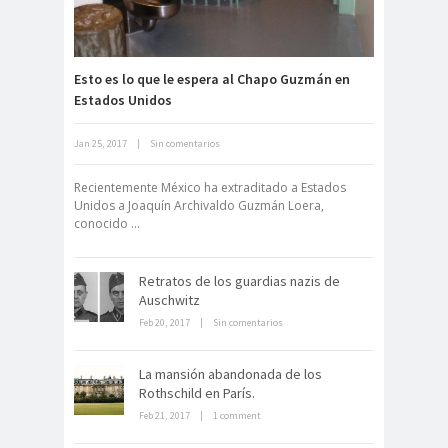
15 años
Esto es lo que le espera al Chapo Guzmán en
Estados Unidos
Jan 25, 2017
|
Sin comentarios
Archivo Getty, un tesoro bajo tierra
Recientemente México ha extraditado a Estados
Unidos a Joaquín Archivaldo Guzmán Loera,
conocido ...
Retratos de los guardias nazis de
Auschwitz
Feb 20, 2017
|
Sin comentarios
La derrota británica en Cartagena
La mansión abandonada de los
de indias
Rothschild en París.
Feb 21, 2017
|
1 comment