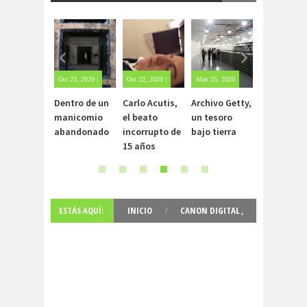
Oct 23, 2020 |
Oct 22, 2020 |
May 25, 2020
Apr 25, 2022 |
Jul
Sin
1 comment
| Sin
Sin
Dentro de un
Carlo Acutis,
Archivo Getty,
Mujer
Cas
comentarios
comentarios
comentarios
co
manicomio
el beato
un tesoro
sobrevive 6
Un 
abandonado
incorrupto de
bajo tierra
días atrapada
ate
15 años
en la nieve
un 
ESTÁS AQUÍ:
INICIO
/
CANON DIGITAL
,
SOCIEDAD