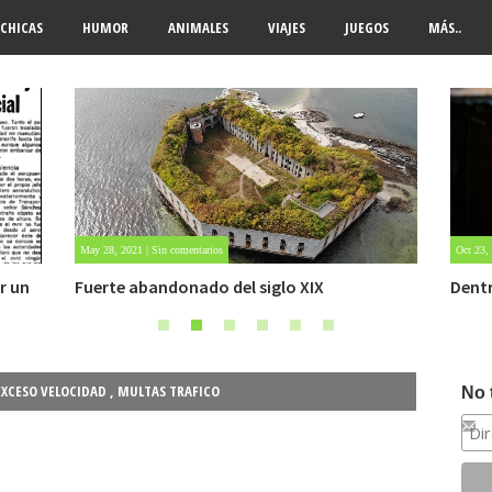
CHICAS
HUMOR
ANIMALES
VIAJES
JUEGOS
MÁS..
Oct 23, 2020 | Sin comentarios
Oct 22,
Dentro de un manicomio abandonado
Carlo
EXCESO VELOCIDAD
,
MULTAS TRAFICO
No 