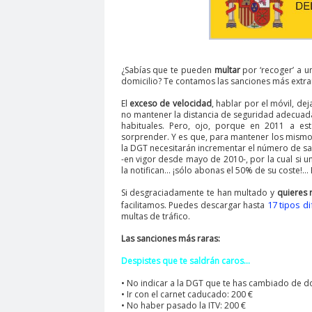
¿Sabías que te pueden
multar
por ‘recoger’ a u
domicilio? Te contamos las sanciones más extra
El
exceso de velocidad
, hablar por el móvil, dej
no mantener la distancia de seguridad adecuad
habituales. Pero, ojo, porque en 2011 a es
sorprender. Y es que, para mantener los mismo
la DGT necesitarán incrementar el número de sa
-en vigor desde mayo de 2010-, por la cual si u
la notifican… ¡sólo abonas el 50% de su coste!
Si desgraciadamente te han multado y
quieres r
17 tipos d
facilitamos. Puedes descargar hasta
multas de tráfico.
Las sanciones más raras:
Despistes que te saldrán caros…
• No indicar a la DGT que te has cambiado de do
• Ir con el carnet caducado: 200 €
• No haber pasado la ITV: 200 €