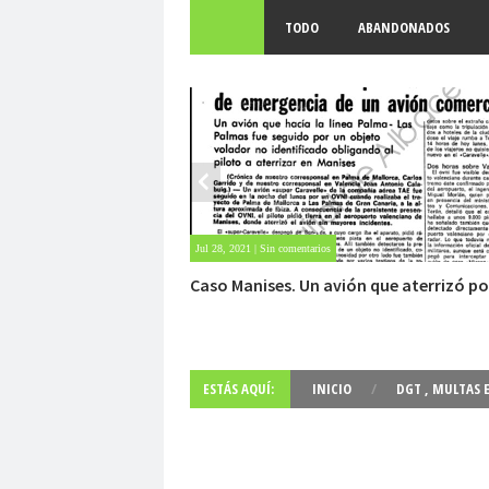
TODO
ABANDONADOS
May 28, 2021 | Sin comentarios
Fuerte abandonado del siglo XIX
ESTÁS AQUÍ:
INICIO
/
DGT
,
MULTAS 