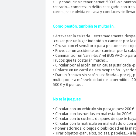
• … y conducir sin tener carnet: 500 € -sin punto
retirado… cometes un delito castigado con tres a
carnet, se te olvida en casa y conduces sin llevar
Como peatón, también te multarán…
• Atravesar la calzada… extremadamente despaci
-cruzar por un lugar indebido o caminar por la ca
• Cruzar con el semáforo para peatones en rojo 
• Provocar un accidente por caminar por la calza
• Caminar por un ‘carril-bus’ -el BUS VAO- o para 
Trucos que te costarán mucho…
• Circular por el arcén sin un causa justificada 
• Colarte en un carril de alta ocupación… yendo
• Dar un frenazo sin razón justificada… por ej.,
multa por ir a más velocidad de la permitida: 20
500 € y 6 puntos-.
No te la juegues
• Circular con un vehículo sin paragolpes: 200 €
• Circular con las ruedas en mal estado: 200 €
• Circular con tu coche… después de que te haya
• Circular con la matrícula en mal estado o co
• Poner adornos, dibujos o publicidad en la matr
• Tirar objetos -pañuelos, bolsas, papeles…- a la