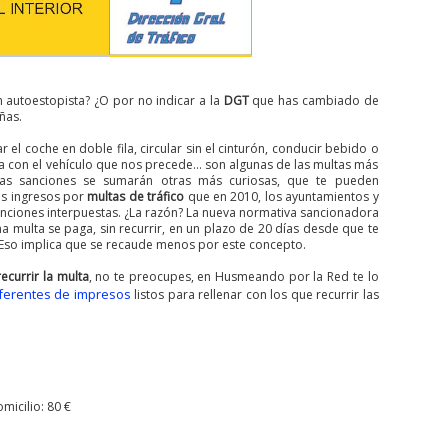
n autoestopista? ¿O por no indicar a la
DGT
que has cambiado de
ñas.
ar el coche en doble fila, circular sin el cinturón, conducir bebido o
a con el vehículo que nos precede… son algunas de las multas más
tas sanciones se sumarán otras más curiosas, que te pueden
s ingresos por
multas de tráfico
que en 2010, los ayuntamientos y
nciones interpuestas. ¿La razón? La nueva normativa sancionadora
na multa se paga, sin recurrir, en un plazo de 20 días desde que te
… Eso implica que se recaude menos por este concepto.
ecurrir la multa
, no te preocupes, en Husmeando por la Red te lo
iferentes de impresos
listos para rellenar con los que recurrir las
micilio: 80 €