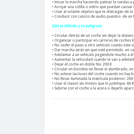
• Iniciar la marcha haciendo patinar la ruedas a
• Arrojar una colilla o vidrio que puedan causar 
• Usar al volante objetos que te distraigan de la
• Conducir con cascos de audio puestos -de un M
Está prohibido y es peligroso
• Circular detrás de un coche sin dejar la dista
• Organizar o participar en carreras de coches i
• No ceder el paso a otro vehículo cuanto este ú
• Dar marcha atrás sin que esté permitido -en c
• Adelantar a un vehículo pegándote mucho a él
• Aumentar la velocidad cuando te van a adelant
• Dejar el coche en doble fila: 200 €
• Circular en bicicleta sin llevar el alumbrado, en
• No activar las luces del coche cuando no hay b
• No llevar iluminada la matrícula posterior: 200
• Usar el claxon sin motivo que lo justifique: 80 €
• Subirse con el coche a la acera o dejarlo aparc