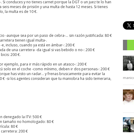
s-. Si conduces y no tienes carnet porque la DGT o un juez te lo han
 seis meses de prisión y una multa de hasta 12 meses. Si tienes
lo, la multa es de 10 €.
o -aunque sea por un paso de cebra-… sin razón justificada: 80 €
rretera tienen igual multa-.
-e, incluso, cuando ya está en ámbar-: 200 €
da de una carretera -da igual si vas bebido o no-: 200 €
bicis: 200 €.
R
-por ejemplo, para ir más rápido en un atasco-: 200 €
 tú solo en el coche -como mínimo, deben ir dos personas-: 200 €
 porque has visto un radar… y frenas bruscamente para evitar la
manic
0 € -si los agentes consideran que tu maniobra ha sido temeraria,
n denegado la ITV: 500 €
n un tamaño no homologado: 80 €
ícula: 80 €
 carretera: 200 €