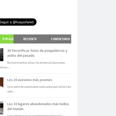
POPULA
RECIENTE
COMENTARIO
S
30 Terroríficas fotos de psiquiátricos y
asilos del pasado.
No hace tantos años, los entonces llamados
omios
...
Los 10 asesinos más jovenes
Una serie de asesinatos realizados por niños han
sido
...
Los 33 lugares abandonados más bellos
del mundo.
Le sugerimos que contemple los lugares (y