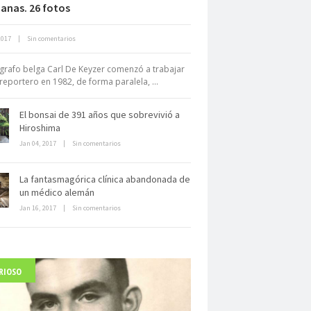
ianas. 26 fotos
Neuromarketing: el uso de la
2017
|
Sin comentarios
iencia para triunfar en el comercio
electrónico
ógrafo belga Carl De Keyzer comenzó a trabajar
eportero en 1982, de forma paralela, ...
El bonsai de 391 años que sobrevivió a
Hiroshima
Jan 04, 2017
|
Sin comentarios
Dentro de un manicomio
La fantasmagórica clínica abandonada de
abandonado
un médico alemán
Jan 16, 2017
|
Sin comentarios
RIOSO
arlo Acutis, el beato incorrupto de