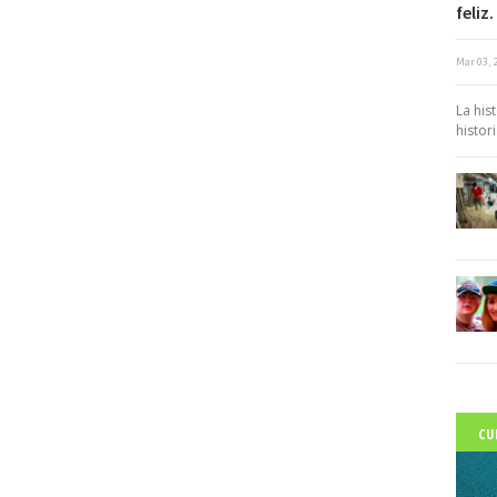
feliz.
Mar 03, 
c
La his
histor
CU
C