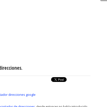
irecciones.
cortador de direcciones
, desde entonces no había introducido