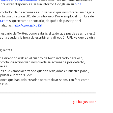
blog
hora están disponibles, según informó Google en su
.
acortador de direcciones es un servicio que nos ofrece una página
ta una dirección URL de un sitio web. Por ejemplo, el nombre de
t.com
si quisiéramos acortarlo, después de pasar por el
http://goo.gl/XdZYh
 algo así:
un usuario de Twitter, como sabrás el texto que puedes escribir está
 una ayuda a la hora de escribir una dirección URL, ya que de otra
guientes:
a dirección web en el cuadro de texto indicado para ello,
y corta, dirección web nos queda seleccionada por defecto,
peles.
ones que vamos acortando quedan reflejadas en nuestro panel,
 pulsar el botón "Hide".
iones que han sido creadas para realizar spam. Tan fácil como
 ello.
¿Te ha gustado?