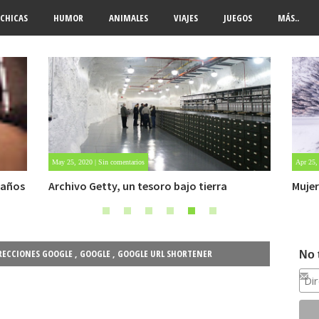
CHICAS
HUMOR
ANIMALES
VIAJES
JUEGOS
MÁS..
Apr 25, 2022 | Sin comentarios
Jul 28, 
Mujer sobrevive 6 días atrapada en la nieve
Caso 
OVNI.
RECCIONES GOOGLE
,
GOOGLE
,
GOOGLE URL SHORTENER
No 