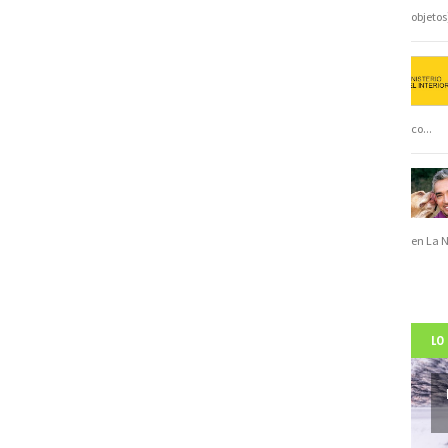
objeto
co
...
en La 
LO