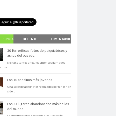
POPULA
RECIENTE
COMENTARIO
S
30 Terroríficas fotos de psiquiátricos y
asilos del pasado.
No hace tantos años, los entonces llamados
omios
...
Los 10 asesinos más jovenes
Una serie de asesinatos realizados por niños han
sido
...
Los 33 lugares abandonados más bellos
del mundo.
Le sugerimos que contemple los lugares (y