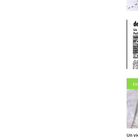
C
CU
Un vi