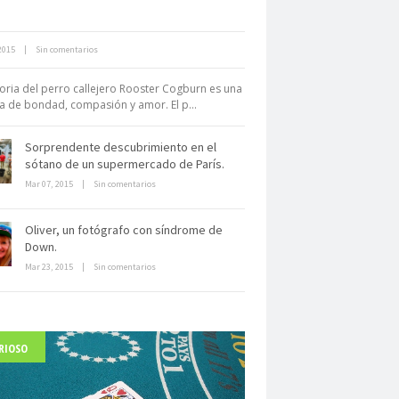
Neuromarketing: el uso de la
2015
|
Sin comentarios
iencia para triunfar en el comercio
electrónico
toria del perro callejero Rooster Cogburn es una
ia de bondad, compasión y amor. El p...
Sorprendente descubrimiento en el
sótano de un supermercado de París.
Mar 07, 2015
|
Sin comentarios
Dentro de un manicomio
Oliver, un fotógrafo con síndrome de
abandonado
Down.
Mar 23, 2015
|
Sin comentarios
RIOSO
arlo Acutis, el beato incorrupto de