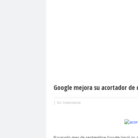
Google mejora su acortador de d
|
Sin Comentarios
a
El pasado mes de septiembre Google lanzó su