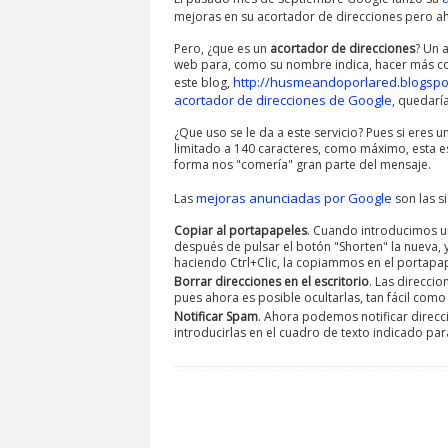
mejoras en su acortador de direcciones pero a
Pero, ¿que es un
acortador de direcciones
? Un 
web para, como su nombre indica, hacer más cor
http://husmeandoporlared.blogspo
este blog,
acortador de direcciones de Google
, quedaría
¿Que uso se le da a este servicio? Pues si eres 
limitado a 140 caracteres, como máximo, esta es
forma nos "comería" gran parte del mensaje.
mejoras anunciadas por Google
Las
son las si
Copiar al portapapeles
. Cuando introducimos un
después de pulsar el botón "Shorten" la nueva, 
haciendo Ctrl+Clic, la copiammos en el portapa
Borrar direcciones en el escritorio
. Las direcci
pues ahora es posible ocultarlas, tan fácil como
Notificar Spam
. Ahora podemos notificar direcc
introducirlas en el cuadro de texto indicado para