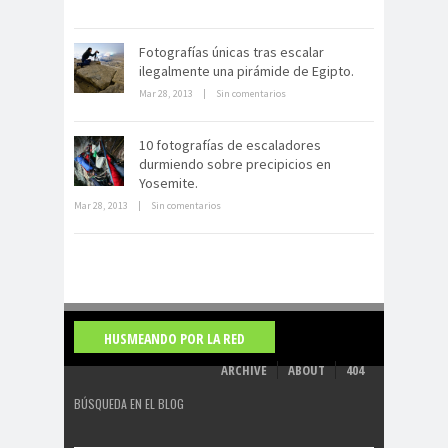
Fotografías únicas tras escalar
ilegalmente una pirámide de Egipto.
Mar 28, 2013
|
Sin comentarios
La derrota británica en Cartagena
de indias
10 fotografías de escaladores
durmiendo sobre precipicios en
Yosemite.
Mar 28, 2013
|
Sin comentarios
HUSMEANDO POR LA RED
ARCHIVE
ABOUT
404
BÚSQUEDA EN EL BLOG