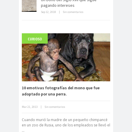
abandonado
pagando intereses
Sep 12, 2018
|
Sin comentarios
CURIOSO
Carlo Acutis, el beato incorrupto de
15 años
10 emotivas fotografías del mono que fue
adoptado por una perra.
Mar 21, 2013
|
Sin comentarios
Archivo Getty, un tesoro bajo tierra
Cuando murió la madre de un pequeño chimpancé
en un zoo de Rusia, uno de los empleados se llevó el
...