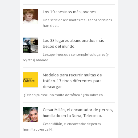
Los 10 asesinos más jovenes
Una serie de asesinatos realizados por niños
han sido
...
Los 33 lugares abandonados más
bellos del mundo.
Le sugerimos que contemple los lugares (y
objetos) abando
...
Modelos para recurrir multas de
tráfico. 17 tipos diferentes para
descargar.
¿Te han puesto una multa de tráfico ? ¿No sabes co
...
Cesar Millán, el encantador de perros,
humillado en La Noria, Telecinco.
Cesar Millán, el encantador de perros,
humillado en La N
...