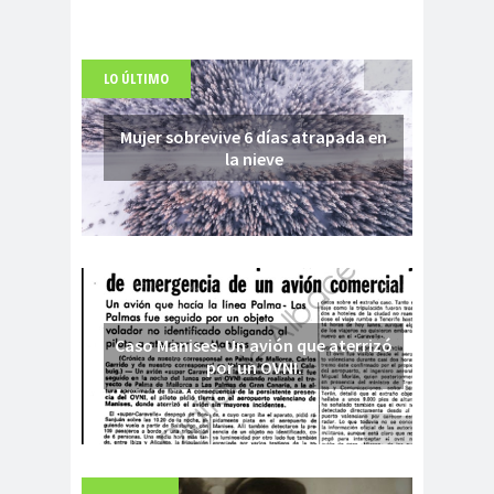
LO ÚLTIMO
Mujer sobrevive 6 días atrapada en
la nieve
Caso Manises. Un avión que aterrizó
por un OVNI.