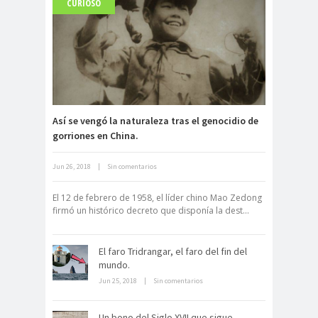
CURIOSO
Fuerte abandonado del siglo XIX
Así se vengó la naturaleza tras el genocidio de
gorriones en China.
Neuromarketing: el uso de la
Jun 26, 2018
|
Sin comentarios
ciencia para triunfar en el comercio
electrónico
El 12 de febrero de 1958, el líder chino Mao Zedong
firmó un histórico decreto que disponía la dest...
El faro Tridrangar, el faro del fin del
mundo.
Jun 25, 2018
|
Sin comentarios
Dentro de un manicomio
Un bono del Siglo XVII que sigue