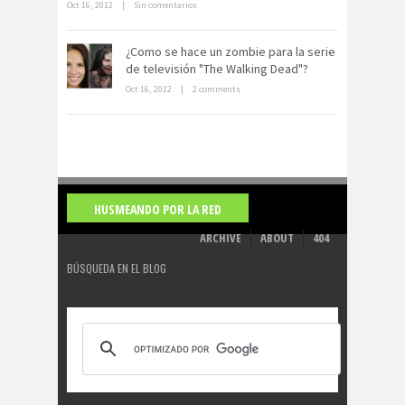
Oct 16, 2012
|
Sin comentarios
La derrota británica en Cartagena
¿Como se hace un zombie para la serie
de indias
de televisión "The Walking Dead"?
Oct 16, 2012
|
2 comments
HUSMEANDO POR LA RED
ARCHIVE
ABOUT
404
BÚSQUEDA EN EL BLOG