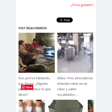
¿Te ha gustado?
POST RELACIONADOS
Dos perros hablando
Vídeo: Tres atracadores
por Skype. ¿Alguien
intentan robar en un
Save
puede traducir lo que
ciber y salen
dicen?
escaldados....