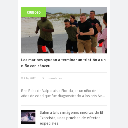
CURIOSO
Carlo Acutis, el beato incorrupto de
15 años
Los marines ayudan a terminar un triatlón a un
niño con cáncer.
Oct 14, 2012
|
Sin comentarios
Archivo Getty, un tesoro bajo tierra
Ben Baltz de Valparaiso, Florida, es un niño de 11
años de edad que fue diagnosticado a los seis &n...
Salen a la luz imágenes ineditas de El
Exorcista, unas pruebas de efectos
especiales.