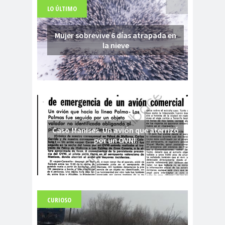
LO ÚLTIMO
Mujer sobrevive 6 días atrapada en
la nieve
Caso Manises. Un avión que aterrizó
por un OVNI.
CURIOSO