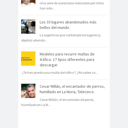
Una serie de asesinatos realizados por niños
han sido
...
Los 33 lugares abandonados más
bellos del mundo.
Le sugerimos que contemple los lugares (y
objetos) abando
...
Modelos para recurrir multas de
tráfico. 17 tipos diferentes para
descargar.
¿Te han puesto una multa de tráfico ? ¿No sabes co
...
Cesar Millán, el encantador de perros,
humillado en La Noria, Telecinco.
Cesar Millán, el encantador de perros,
humillado en La N
...