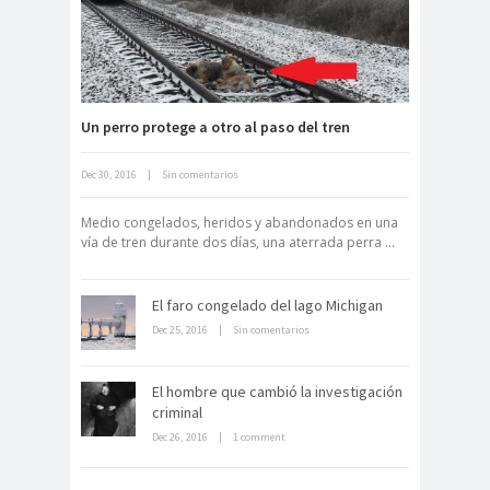
Fuerte abandonado del siglo XIX
Un perro protege a otro al paso del tren
Dec 30, 2016
|
Sin comentarios
Neuromarketing: el uso de la
ciencia para triunfar en el comercio
Medio congelados, heridos y abandonados en una
electrónico
vía de tren durante dos días, una aterrada perra ...
El faro congelado del lago Michigan
Dec 25, 2016
|
Sin comentarios
El hombre que cambió la investigación
criminal
Dentro de un manicomio
abandonado
Dec 26, 2016
|
1 comment