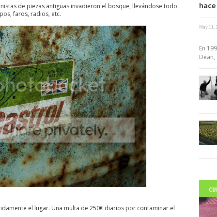
hace 
istas de piezas antiguas invadieron el bosque, llevándose todo
os, faros, radios, etc.
May 11, 
c
En 199
Dean, 
CU
idamente el lugar. Una multa de 250€ diarios por contaminar el
C