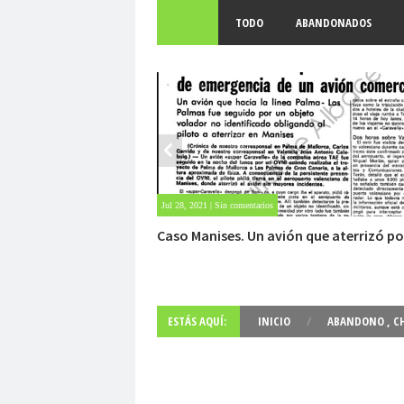
TODO
ABANDONADOS
May 28, 2021 | Sin comentarios
Fuerte abandonado del siglo XIX
ESTÁS AQUÍ:
INICIO
/
ABANDONO
,
C
INSÓLITO