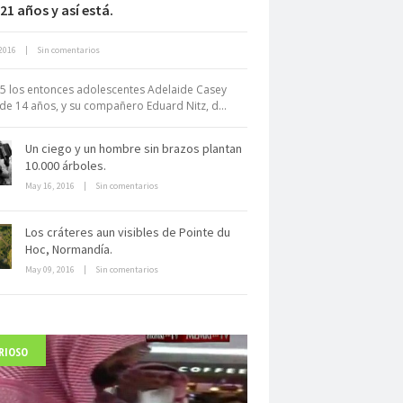
21 años y así está.
Neuromarketing: el uso de la
2016
|
Sin comentarios
iencia para triunfar en el comercio
electrónico
5 los entonces adolescentes Adelaide Casey
de 14 años, y su compañero Eduard Nitz, d...
Un ciego y un hombre sin brazos plantan
10.000 árboles.
May 16, 2016
|
Sin comentarios
Dentro de un manicomio
Los cráteres aun visibles de Pointe du
abandonado
Hoc, Normandía.
May 09, 2016
|
Sin comentarios
RIOSO
arlo Acutis, el beato incorrupto de