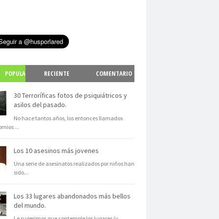
POPULA
RECIENTE
COMENTARIO
S
30 Terroríficas fotos de psiquiátricos y
asilos del pasado.
No hace tantos años, los entonces llamados
omios
...
Los 10 asesinos más jovenes
Una serie de asesinatos realizados por niños han
sido
...
Los 33 lugares abandonados más bellos
del mundo.
Le sugerimos que contemple los lugares (y