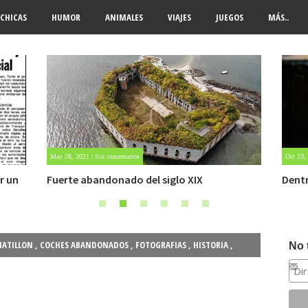
CHICAS
HUMOR
ANIMALES
VIAJES
JUEGOS
MÁS..
Oct 23, 2020 | Sin comentarios
Oct 22,
Dentro de un manicomio abandonado
Carlo
HATILLON
,
COCHES ABANDONADOS
,
FOTOGRAFIAS
,
HISTORIA
,
No 