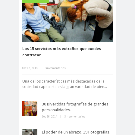
Fuerte abandonado del siglo XIX
Los 15 servicios más extraños que puedes
contratar.
Neuromarketing: el uso de la
Oct 02, 2014
|
Sin comentarios
ciencia para triunfar en el comercio
electrónico
Una de los características más destacadas de la
sociedad capitalista es la gran variedad de bien...
30 Divertidas fotografías de grandes
personalidades.
Sep 26, 2014
|
Sin comentarios
Dentro de un manicomio
El poder de un abrazo. 19 Fotografías.
abandonado