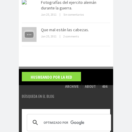
Fotografías del ejercito alemán
durante la guerra.
Jan 25, 2011
|
Sin comentarios
La derrota británica en Cartagena
Que mal están las cabezas.
de indias
Jan 25, 2011
|
2 comments
HUSMEANDO POR LA RED
ARCHIVE
ABOUT
404
BÚSQUEDA EN EL BLOG