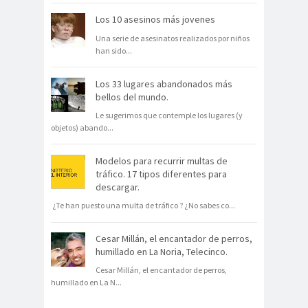
Los 10 asesinos más jovenes
Una serie de asesinatos realizados por niños
han sido
...
Los 33 lugares abandonados más
bellos del mundo.
Le sugerimos que contemple los lugares (y
objetos) abando
...
Modelos para recurrir multas de
tráfico. 17 tipos diferentes para
descargar.
¿Te han puesto una multa de tráfico ? ¿No sabes co
...
Cesar Millán, el encantador de perros,
humillado en La Noria, Telecinco.
Cesar Millán, el encantador de perros,
humillado en La N
...