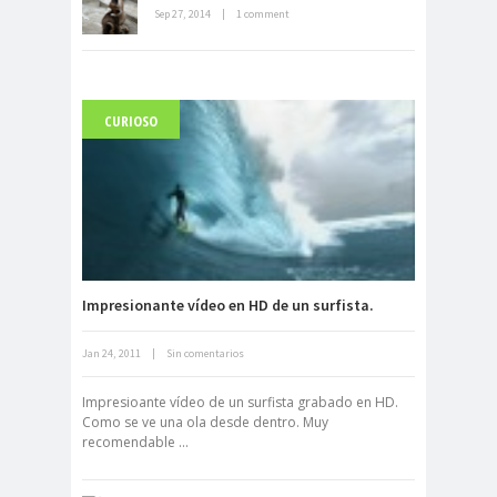
Sep 27, 2014
|
1 comment
CURIOSO
Carlo Acutis, el beato incorrupto de
15 años
Impresionante vídeo en HD de un surfista.
Jan 24, 2011
|
Sin comentarios
Archivo Getty, un tesoro bajo tierra
Impresioante vídeo de un surfista grabado en HD.
Como se ve una ola desde dentro. Muy
recomendable ...