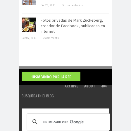
Dec 20, 2011
|
Sin comentarios
Fotos privadas de Mark Zuckeberg,
La derrota británica en Cartagena
creador de Facebook, publicadas en
de indias
Internet.
Dec 07, 2011
|
2 comments
HUSMEANDO POR LA RED
ARCHIVE
ABOUT
404
BÚSQUEDA EN EL BLOG