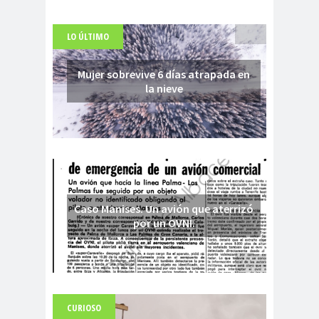
LO ÚLTIMO
Mujer sobrevive 6 días atrapada en
la nieve
Caso Manises. Un avión que aterrizó
por un OVNI.
CURIOSO