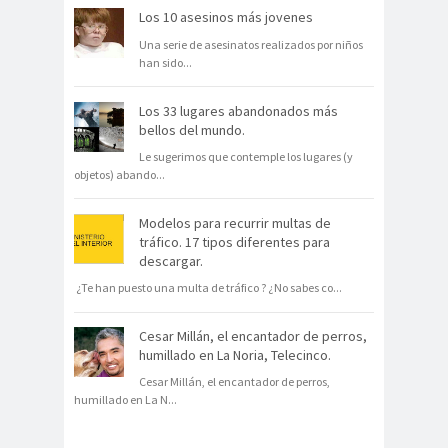
Los 10 asesinos más jovenes
Una serie de asesinatos realizados por niños
han sido
...
Los 33 lugares abandonados más
bellos del mundo.
Le sugerimos que contemple los lugares (y
objetos) abando
...
Modelos para recurrir multas de
tráfico. 17 tipos diferentes para
descargar.
¿Te han puesto una multa de tráfico ? ¿No sabes co
...
Cesar Millán, el encantador de perros,
humillado en La Noria, Telecinco.
Cesar Millán, el encantador de perros,
humillado en La N
...