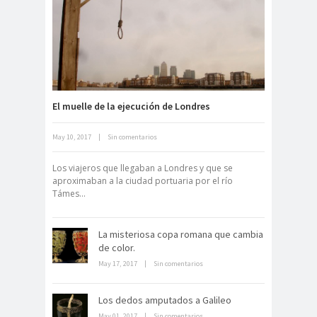
Fuerte abandonado del siglo XIX
El muelle de la ejecución de Londres
May 10, 2017
|
Sin comentarios
Neuromarketing: el uso de la
ciencia para triunfar en el comercio
Los viajeros que llegaban a Londres y que se
electrónico
aproximaban a la ciudad portuaria por el río
Támes...
La misteriosa copa romana que cambia
de color.
May 17, 2017
|
Sin comentarios
Dentro de un manicomio
Los dedos amputados a Galileo
abandonado
May 01, 2017
|
Sin comentarios