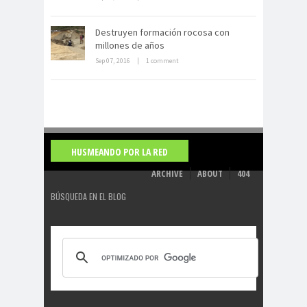
La derrota británica en Cartagena
de indias
Destruyen formación rocosa con
millones de años
Sep 07, 2016
|
1 comment
HUSMEANDO POR LA RED
ARCHIVE
ABOUT
404
BÚSQUEDA EN EL BLOG