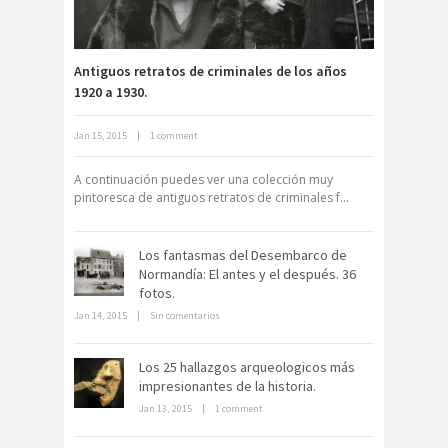
Antiguos retratos de criminales de los años
1920 a 1930.
Neuromarketing: el uso de la
Jan 15, 2015
|
1 comment
ciencia para triunfar en el comercio
electrónico
A continuación puedes ver una colección muy
pintoresca de antiguos retratos de criminales f...
Los fantasmas del Desembarco de
Normandía: El antes y el después. 36
fotos.
Jan 14, 2015
|
Sin comentarios
Dentro de un manicomio
abandonado
Los 25 hallazgos arqueologicos más
impresionantes de la historia.
Jan 13, 2015
|
1 comment