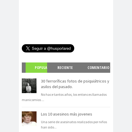
POPULA
RECIENTE
COMENTARIO
R
S
30 Terroríficas fotos de psiquiátricos y
asilos del pasado.
No hace tantos años, los entonces llamados
manicomios
...
Los 10 asesinos más jovenes
Una serie de asesinatos realizados por niños
han sido
...