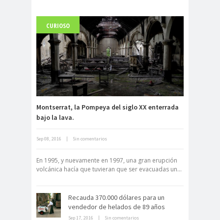
CURIOSO
Carlo Acutis, el beato incorrupto de
15 años
Montserrat, la Pompeya del siglo XX enterrada
bajo la lava.
Archivo Getty, un tesoro bajo tierra
Sep 08, 2016
|
Sin comentarios
En 1995, y nuevamente en 1997, una gran erupción
volcánica hacía que tuvieran que ser evacuadas un...
Recauda 370.000 dólares para un
vendedor de helados de 89 años
Sep 17, 2016
|
Sin comentarios