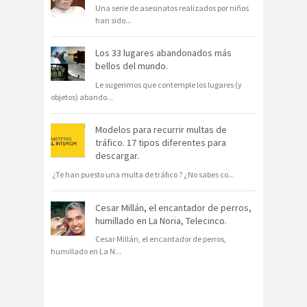
Una serie de asesinatos realizados por niños
han sido
...
Los 33 lugares abandonados más
bellos del mundo.
Le sugerimos que contemple los lugares (y
objetos) abando
...
Modelos para recurrir multas de
tráfico. 17 tipos diferentes para
descargar.
¿Te han puesto una multa de tráfico ? ¿No sabes co
...
Cesar Millán, el encantador de perros,
humillado en La Noria, Telecinco.
Cesar Millán, el encantador de perros,
humillado en La N
...