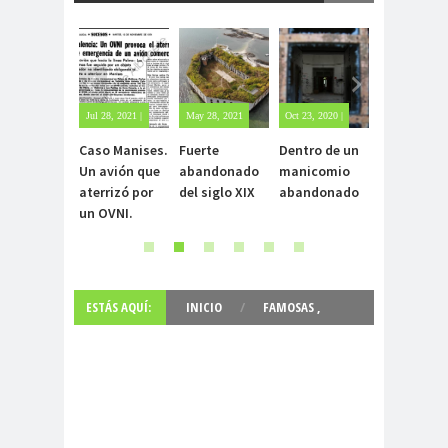
Jul 28, 2021 |
May 28, 2021
Oct 23, 2020 |
Oct 22, 2020 |
Sin
| Sin
Sin
1 comment
Caso Manises.
Fuerte
Dentro de un
Carlo Acuti
comentarios
comentarios
comentarios
Un avión que
abandonado
manicomio
el beato
aterrizó por
del siglo XIX
abandonado
incorrupto
un OVNI.
15 años
ESTÁS AQUÍ:
INICIO
/
FAMOSAS
,
FOTOGRAFIAS
,
GENTE
,
SIN MAQUILLAJE