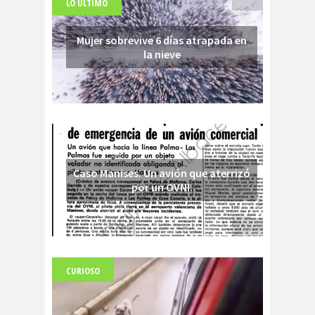
LO ÚLTIMO
Mujer sobrevive 6 días atrapada en
la nieve
Caso Manises. Un avión que aterrizó
por un OVNI.
CURIOSO
Fuerte abandonado del siglo XIX