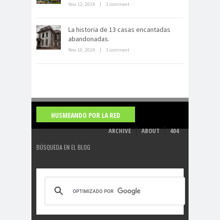
Nov 12, 2014
|
1 comment
La derrota británica en Cartagena
de indias
La historia de 13 casas encantadas
abandonadas.
Nov 10, 2014
|
1 comment
HUSMEANDO POR LA RED
ARCHIVE
ABOUT
404
BÚSQUEDA EN EL BLOG