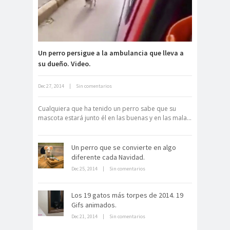
Un perro persigue a la ambulancia que lleva a
su dueño. Video.
Neuromarketing: el uso de la
Dec 27, 2014
|
Sin comentarios
ciencia para triunfar en el comercio
electrónico
Cualquiera que ha tenido un perro sabe que su
mascota estará junto él en las buenas y en las mala...
Un perro que se convierte en algo
diferente cada Navidad.
Dec 25, 2014
|
Sin comentarios
Dentro de un manicomio
Los 19 gatos más torpes de 2014. 19
abandonado
Gifs animados.
Dec 21, 2014
|
Sin comentarios