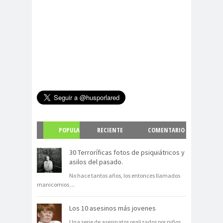
POPULA
RECIENTE
COMENTARIO
R
S
30 Terroríficas fotos de psiquiátricos y
asilos del pasado.
No hace tantos años, los entonces llamados
manicomios
...
Los 10 asesinos más jovenes
Una serie de asesinatos realizados por niños