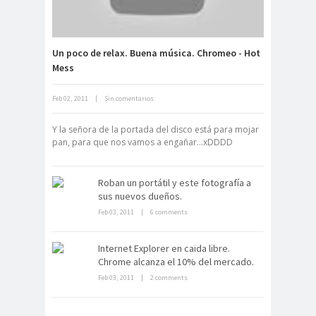
Un poco de relax. Buena música. Chromeo - Hot
Mess
Neuromarketing: el uso de la
Feb 02, 2011
|
Sin comentarios
ciencia para triunfar en el comercio
electrónico
Y la señora de la portada del disco está para mojar
pan, para que nos vamos a engañar...xDDDD
Roban un portátil y este fotografía a
sus nuevos dueños.
Feb 03, 2011
|
6 comments
Dentro de un manicomio
Internet Explorer en caida libre.
abandonado
Chrome alcanza el 10% del mercado.
Feb 03, 2011
|
2 comments