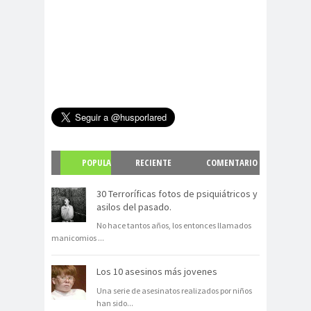
POPULA
RECIENTE
COMENTARIO
R
S
30 Terroríficas fotos de psiquiátricos y
asilos del pasado.
No hace tantos años, los entonces llamados
manicomios
...
Los 10 asesinos más jovenes
Una serie de asesinatos realizados por niños
han sido
...