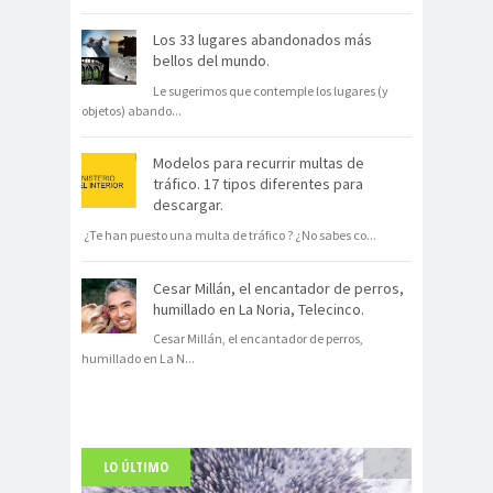
Los 33 lugares abandonados más
bellos del mundo.
Le sugerimos que contemple los lugares (y
objetos) abando
...
Modelos para recurrir multas de
tráfico. 17 tipos diferentes para
descargar.
¿Te han puesto una multa de tráfico ? ¿No sabes co
...
Cesar Millán, el encantador de perros,
humillado en La Noria, Telecinco.
Cesar Millán, el encantador de perros,
humillado en La N
...
LO ÚLTIMO