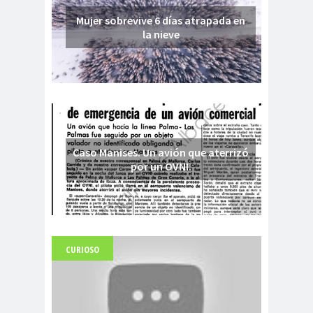
Mujer sobrevive 6 días atrapada en
la nieve
Caso Manises. Un avión que aterrizó
por un OVNI.
CURIOSO
Fuerte abandonado del siglo XIX