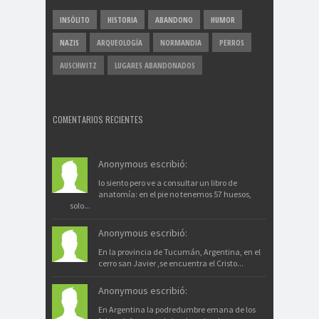
INSÓLITO
HISTORIA
ABANDONO
HUMOR
NAZIS
ARQUEOLOGÍA
NORMANDIA
PERROS
AUSCHWITZ
LUGARES ABANDONADOS
COMENTARIOS RECIENTES
Anonymous escribió:
lo siento pero ve a consultar un libro de
anatomía: en el pie no tenemos 57 huesos,
solo...
Anonymous escribió:
En la provincia de Tucumán, Argentina, en el
cerro san Javier ,se encuentra el Cristo...
Anonymous escribió:
En Argentina la podredumbre emana de los