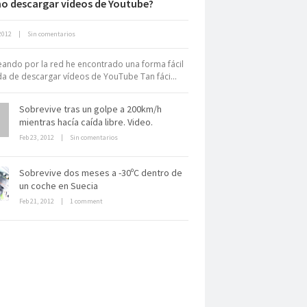
o descargar vídeos de Youtube?
2012
|
Sin comentarios
rchivo Getty, un tesoro bajo tierra
ndo por la red he encontrado una forma fácil
da de descargar vídeos de YouTube Tan fáci...
Sobrevive tras un golpe a 200km/h
mientras hacía caída libre. Video.
Feb 23, 2012
|
Sin comentarios
La derrota británica en Cartagena
Sobrevive dos meses a -30ºC dentro de
de indias
un coche en Suecia
Feb 21, 2012
|
1 comment