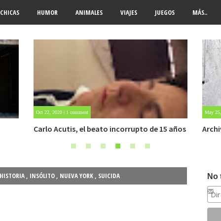
CHICAS
HUMOR
ANIMALES
VIAJES
JUEGOS
MÁS..
May 25, 2020 | Sin comentarios
Apr 25,
 años
Archivo Getty, un tesoro bajo tierra
Mujer
HISTORIA
,
INSÓLITO
,
NUEVA YORK
,
SUICIDA
No 