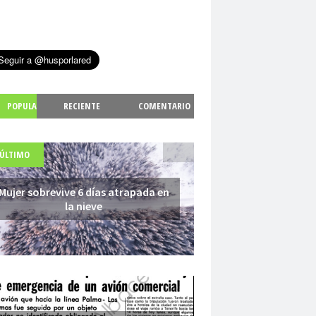
POPULA
RECIENTE
COMENTARIO
S
 ÚLTIMO
Mujer sobrevive 6 días atrapada en
la nieve