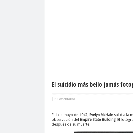
El suicidio más bello jamás foto
|
6 Comentarios
El 1 de mayo de 1947,
Evelyn McHale
saltó a la 
observación del
Empire State Building
. El fotóg
después de su muerte.