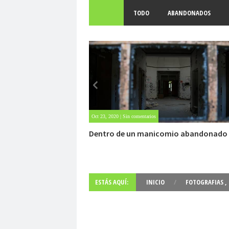
TODO
ABANDONADOS
Oct 22, 2020 | 1 comment
Carlo Acutis, el beato incorrupto de 15
ESTÁS AQUÍ:
INICIO
/
FOTOGRAFIAS
,