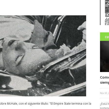
C
CU
Como 
siemp
Nov 10, 
c
bre McHale, con el siguiente título: "El Empire State termina con la
¿Está 
poten