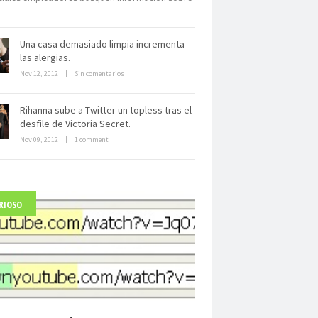
Una casa demasiado limpia incrementa
las alergias.
Nov 12, 2012
|
Sin comentarios
Dentro de un manicomio
abandonado
Rihanna sube a Twitter un topless tras el
desfile de Victoria Secret.
Nov 09, 2012
|
1 comment
RIOSO
arlo Acutis, el beato incorrupto de
15 años