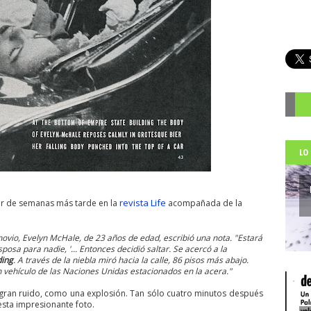
R
LO
revista Life
ar de semanas más tarde en la
acompañada de la
novio, Evelyn McHale, de 23 años de edad, escribió una nota. "Estará
osa para nadie, '... Entonces decidió saltar. Se acercó a la
ding
. A través de la niebla miró hacia la calle, 86 pisos más abajo.
 un vehículo de las Naciones Unidas estacionados en la acera."
n gran ruido, como una explosión. Tan sólo cuatro minutos después
 esta impresionante foto.