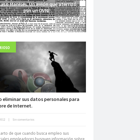
aso Manises. Un avión que aterrizó
por un OVNI.
RIOSO
Fuerte abandonado del siglo XIX
eliminar sus datos personales para
re de Internet.
Neuromarketing: el uso de la
2012
|
Sin comentarios
iencia para triunfar en el comercio
electrónico
harto de que cuando busca empleo sus
ciales empleadores busquen información sobre