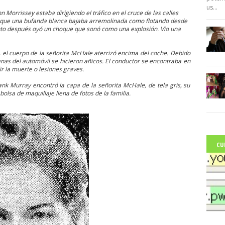
us...
n Morrissey estaba dirigiendo el tráfico en el cruce de las calles
ó que una bufanda blanca bajaba arremolinada como flotando desde
nto después oyó un choque que sonó como una explosión. Vio una
, el cuerpo de la señorita McHale aterrizó encima del coche. Debido
anas del automóvil se hicieron añicos. El conductor se encontraba en
r la muerte o lesiones graves.
ank Murray encontró la capa de la señorita McHale, de tela gris, su
olsa de maquillaje llena de fotos de la familia.
CU
C