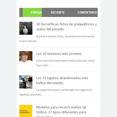
POPULA
RECIENTE
COMENTARIO
R
S
30 Terroríficas fotos de psiquiátricos y
asilos del pasado.
No hace tantos años, los entonces llamados
manicomios
...
Los 10 asesinos más jovenes
Una serie de asesinatos realizados por niños
han sido
...
Los 33 lugares abandonados más
bellos del mundo.
Le sugerimos que contemple los lugares (y
objetos) abando
...
Modelos para recurrir multas de
tráfico. 17 tipos diferentes para
descargar.