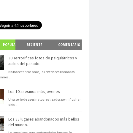
POPULA
RECIENTE
COMENTARIO
S
30 Terroríficas fotos de psiquiátricos y
asilos del pasado.
No hace tantos años, los entonces llamados
omios
...
Los 10 asesinos más jovenes
Una serie de asesinatos realizados por niños han
sido
...
Los 33 lugares abandonados más bellos
del mundo.
Le sugerimos que contemple los lugares (y