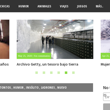
CHICAS
HUMOR
ANIMALES
VIAJES
JUEGOS
MÁS..
Apr 25, 2022 | Sin comentarios
Jul 28, 
Mujer sobrevive 6 días atrapada en la nieve
Caso 
OVNI.
 TONTOS
,
HUMOR
,
INSÓLITO
,
LADRONES
,
NUEVO
No 