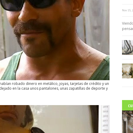
Nov 15, 
c
Viendo
pensar
bían robado dinero en metálico, joyas, tarjetas de crédito y un
dejado en la casa unos pantalones, unas zapatillas de deporte y
CU
C