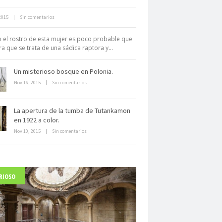
2015
|
Sin comentarios
Neuromarketing: el uso de la
iencia para triunfar en el comercio
 el rostro de esta mujer es poco probable que
electrónico
a que se trata de una sádica raptora y...
Un misterioso bosque en Polonia.
Nov 16, 2015
|
Sin comentarios
La apertura de la tumba de Tutankamon
en 1922 a color.
Dentro de un manicomio
Nov 10, 2015
|
Sin comentarios
abandonado
RIOSO
arlo Acutis, el beato incorrupto de