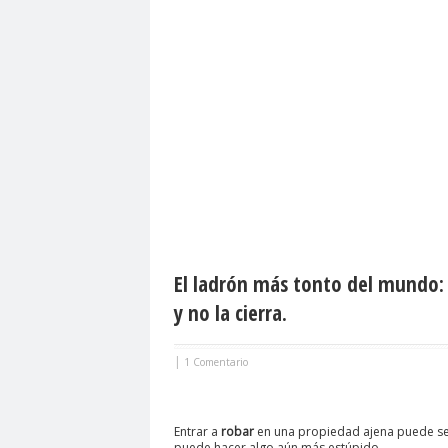
El ladrón más tonto del mundo:
y no la cierra.
|
1 Comentario
Entrar a
robar
en una propiedad ajena puede ser
puede hacer algo aún más estúpido.