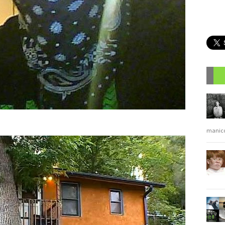
R
manic