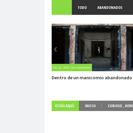
TODO
ABANDONADOS
Oct 22, 2020 | 1 comment
Carlo Acutis, el beato incorrupto de 15
ESTÁS AQUÍ:
INICIO
/
CURIOSO
,
HER