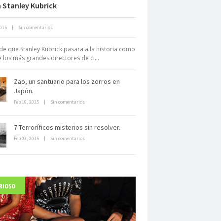
 Stanley Kubrick
Neuromarketing: el uso de la
2015
|
Sin comentarios
iencia para triunfar en el comercio
electrónico
de que Stanley Kubrick pasara a la historia como
 los más grandes directores de ci...
Zao, un santuario para los zorros en
Japón.
Feb 16, 2015
|
Sin comentarios
Dentro de un manicomio
7 Terroríficos misterios sin resolver.
abandonado
Feb 03, 2015
|
Sin comentarios
RIOSO
arlo Acutis, el beato incorrupto de