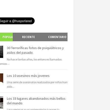
POPULA
RECIENTE
COMENTARIO
S
30 Terroríficas fotos de psiquiátricos y
asilos del pasado.
No hace tantos años, los entonces llamados
omios
...
Los 10 asesinos más jovenes
Una serie de asesinatos realizados por niños han
sido
...
Los 33 lugares abandonados más bellos
del mundo.
Le sugerimos que contemple los lugares (y