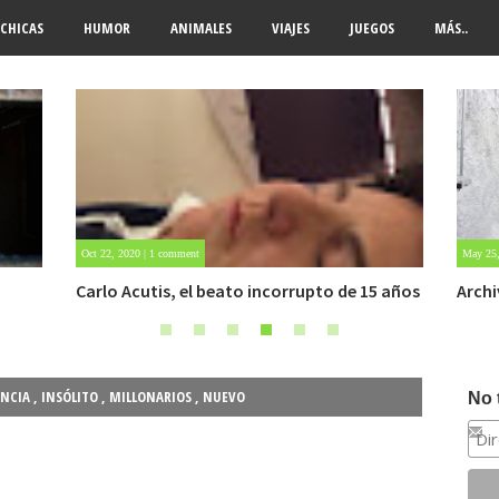
CHICAS
HUMOR
ANIMALES
VIAJES
JUEGOS
MÁS..
May 25, 2020 | Sin comentarios
Apr 25,
 años
Archivo Getty, un tesoro bajo tierra
Mujer
ENCIA
,
INSÓLITO
,
MILLONARIOS
,
NUEVO
No 