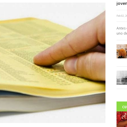
joven
Feb 02, 
c
Antes 
uno de
CU
C