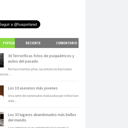
POPULA
RECIENTE
COMENTARIO
S
30 Terroríficas fotos de psiquiátricos y
asilos del pasado.
No hace tantos años, los entonces llamados
omios
...
Los 10 asesinos más jovenes
Una serie de asesinatos realizados por niños han
sido
...
Los 33 lugares abandonados más bellos
del mundo.
Le sugerimos que contemple los lugares (y