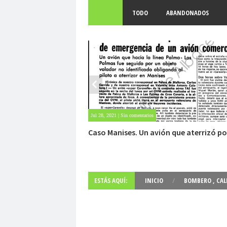
TODO
ABANDONADOS
May 28, 2021 | Sin comentarios
Fuerte abandonado del siglo XIX
ESTÁS AQUÍ:
INICIO
/
BOMBERO
,
CAL