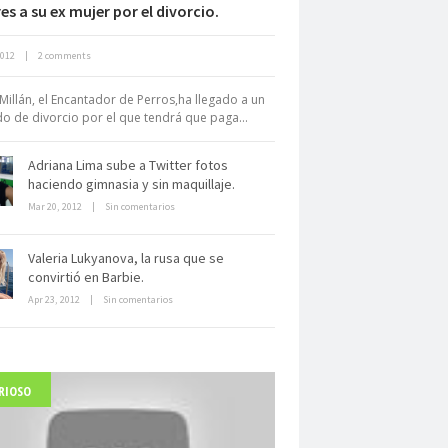
es a su ex mujer por el divorcio.
Neuromarketing: el uso de la
2012
|
2 comments
iencia para triunfar en el comercio
electrónico
Millán, el Encantador de Perros,ha llegado a un
o de divorcio por el que tendrá que paga...
Adriana Lima sube a Twitter fotos
haciendo gimnasia y sin maquillaje.
Mar 20, 2012
|
Sin comentarios
Dentro de un manicomio
Valeria Lukyanova, la rusa que se
abandonado
convirtió en Barbie.
Apr 23, 2012
|
Sin comentarios
RIOSO
arlo Acutis, el beato incorrupto de