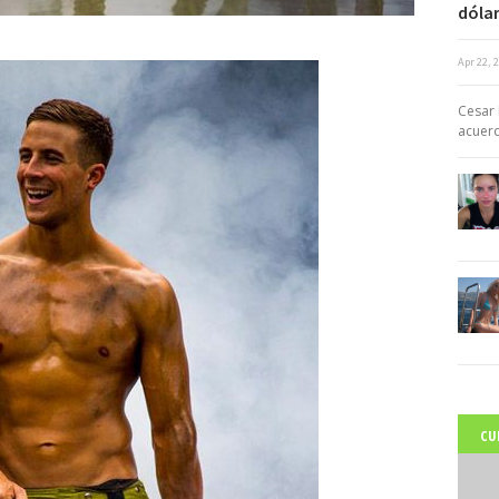
dólar
Apr 22, 
c
Cesar 
acuerd
CU
C