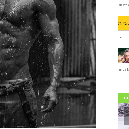
objeto
co
...
en La 
LO