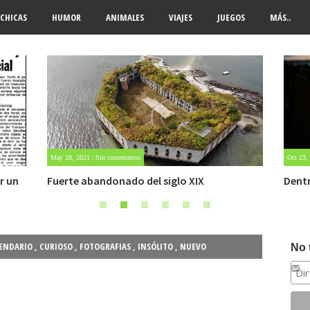
CHICAS
HUMOR
ANIMALES
VIAJES
JUEGOS
MÁS..
Oct 23, 2020 | Sin comentarios
Oct 22,
Dentro de un manicomio abandonado
Carlo
ENDARIO
,
CURIOSO
,
FOTOGRAFIAS
,
INSÓLITO
,
NUEVO
No 