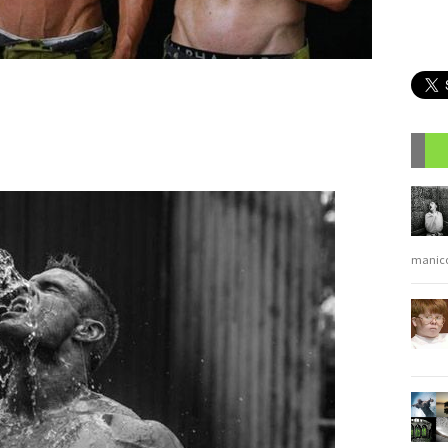
R
manic