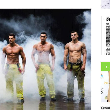
C
CU
Cesar