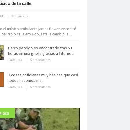
sico de la calle.
Neuromarketing: el uso de la
2013
|
33 comments
iencia para triunfar en el comercio
electrónico
o el músico ambulante James Bowen encontró
 pelirrojo callejero Bob, éste le cambió la ...
Perro perdido es encontrado tras 53
horas en una grieta gracias a Internet.
Jan 05, 2013
|
Sin comentarios
Dentro de un manicomio
3 cosas cotidianas muy básicas que casi
abandonado
todos hacemos mal.
Jan 07, 2013
|
Sin comentarios
RIOSO
arlo Acutis, el beato incorrupto de