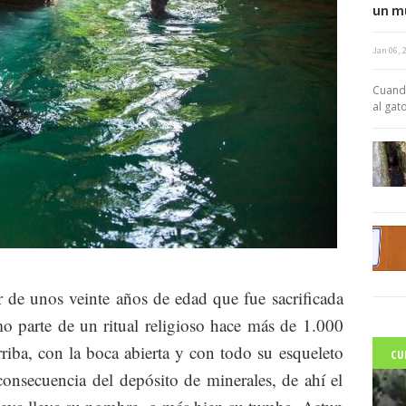
un mú
Jan 06, 
c
Cuand
al gato
r de unos veinte años de edad que fue sacrificada
 parte de un ritual religioso hace más de 1.000
riba, con la boca abierta y con todo su esqueleto
CU
 consecuencia del depósito de minerales, de ahí el
C