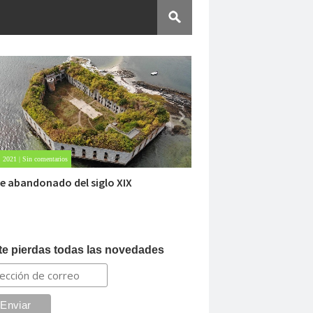
Oct 23, 2020 | Sin comentarios
Oct 
Dentro de un manicomio abandonado
Car
te pierdas todas las novedades