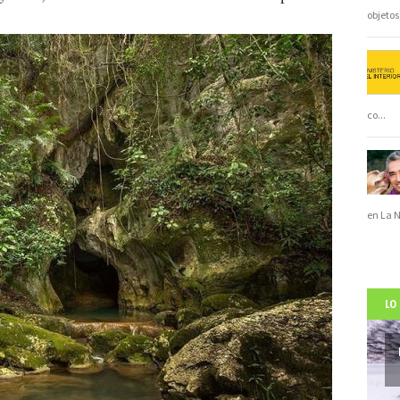
objeto
co
...
en La 
LO