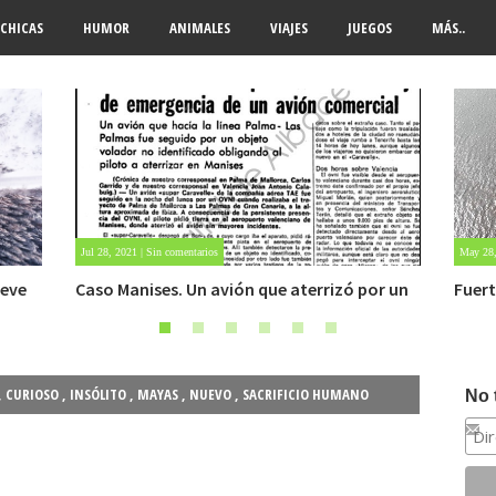
CHICAS
HUMOR
ANIMALES
VIAJES
JUEGOS
MÁS..
May 28, 2021 | Sin comentarios
n que aterrizó por un
Fuerte abandonado del siglo XIX
,
CURIOSO
,
INSÓLITO
,
MAYAS
,
NUEVO
,
SACRIFICIO HUMANO
No 