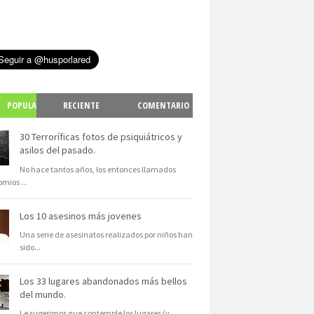
POPULA
RECIENTE
COMENTARIO
S
30 Terroríficas fotos de psiquiátricos y
asilos del pasado.
No hace tantos años, los entonces llamados
omios
...
Los 10 asesinos más jovenes
Una serie de asesinatos realizados por niños han
sido
...
Los 33 lugares abandonados más bellos
del mundo.
Le sugerimos que contemple los lugares (y