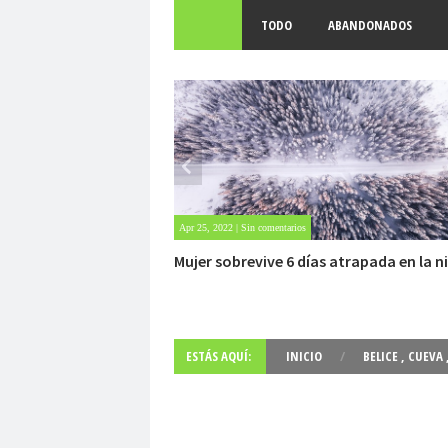
TODO
ABANDONADOS
22 | Sin comentarios
Jul 28, 2021 | Sin comentarios
obrevive 6 días atrapada en la nieve
Caso Manises. Un avió
OVNI.
ESTÁS AQUÍ:
INICIO
/
BELICE
,
CUEVA