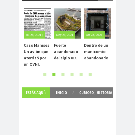
Jul 28, 2021 |
May 28, 2021
Oct 23, 2020 |
Oct 22, 2020 |
Sin
| Sin
Sin
1 comment
Caso Manises.
Fuerte
Dentro de un
Carlo Acuti
comentarios
comentarios
comentarios
Un avión que
abandonado
manicomio
el beato
aterrizó por
del siglo XIX
abandonado
incorrupto
un OVNI.
15 años
ESTÁS AQUÍ:
INICIO
/
CURIOSO
,
HISTORIA
,
INSÓLITO
,
NUEVO
,
RUSIA
,
SIBERIA
,
URSS