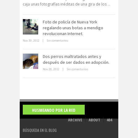
caja unas fotografías inéditas de una gira de los ...
Foto de policía de Nueva York
regalando unas botas a mendigo
revolucionan Internet.
Nov 30, 2012
|
Sin comentarios
La derrota británica en Cartagena
de indias
Dos perros maltratados antes y
después de ser dados en adopción.
Nov 28, 2012
|
Sin comentarios
HUSMEANDO POR LA RED
ARCHIVE
ABOUT
404
BÚSQUEDA EN EL BLOG