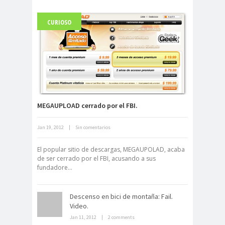
CURIOSO
Fuerte abandonado del siglo XIX
MEGAUPLOAD cerrado por el FBI.
Jan 19, 2012
|
Sin comentarios
Neuromarketing: el uso de la
ciencia para triunfar en el comercio
El popular sitio de descargas, MEGAUPOLAD, acaba
electrónico
de ser cerrado por el FBI, acusando a sus
fundadore...
Descenso en bici de montaña: Fail.
Video.
Jan 11, 2012
|
2 comments