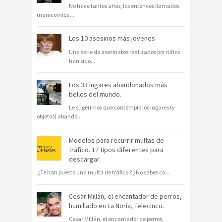
No hace tantos años, los entonces llamados
manicomios
...
Los 10 asesinos más jovenes
Una serie de asesinatos realizados por niños
han sido
...
Los 33 lugares abandonados más
bellos del mundo.
Le sugerimos que contemple los lugares (y
objetos) abando
...
Modelos para recurrir multas de
tráfico. 17 tipos diferentes para
descargar.
¿Te han puesto una multa de tráfico ? ¿No sabes co
...
Cesar Millán, el encantador de perros,
humillado en La Noria, Telecinco.
Cesar Millán, el encantador de perros,