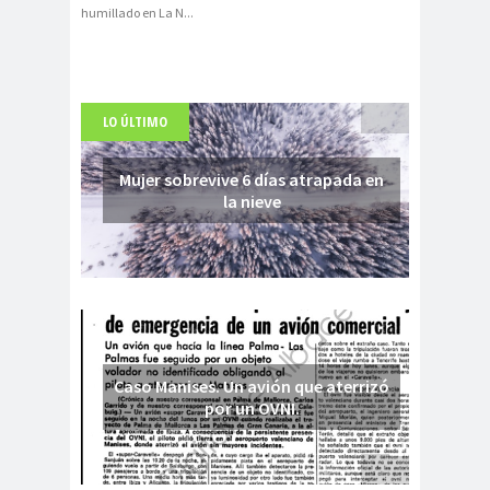
humillado en La N
...
LO ÚLTIMO
Mujer sobrevive 6 días atrapada en
la nieve
Caso Manises. Un avión que aterrizó
por un OVNI.