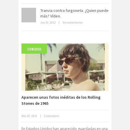
Dentro de un manicomio
Tranvia contra furgoneta. ¿Quien puede
abandonado
más? Vídeo.
Jan 10, 2012
|
Sin comentarios
CURIOSO
Carlo Acutis, el beato incorrupto de
15 años
Aparecen unas fotos inéditas de los Rolling
Stones de 1965
Nov 29, 2012
|
2 comments
Archivo Getty, un tesoro bajo tierra
En Estados Unidos han aparecido guardadas en una