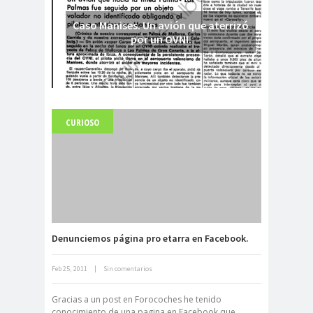
Caso Manises. Un avión que aterrizó
por un OVNI.
CURIOSO
Fuerte abandonado del siglo XIX
Denunciemos página pro etarra en Facebook.
Feb 25, 2011
|
Sin comentarios
Neuromarketing: el uso de la
ciencia para triunfar en el comercio
Gracias a un post en Forocoches he tenido
electrónico
conocimiento de una pagina en Facebook que