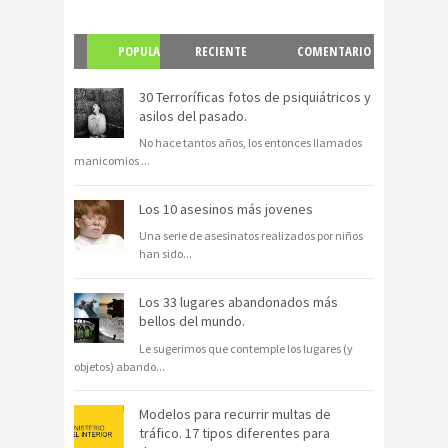
POPULA
RECIENTE
COMENTARIO
R
S
30 Terroríficas fotos de psiquiátricos y
asilos del pasado.
No hace tantos años, los entonces llamados
manicomios
...
Los 10 asesinos más jovenes
Una serie de asesinatos realizados por niños
han sido
...
Los 33 lugares abandonados más
bellos del mundo.
Le sugerimos que contemple los lugares (y
objetos) abando
...
Modelos para recurrir multas de
tráfico. 17 tipos diferentes para