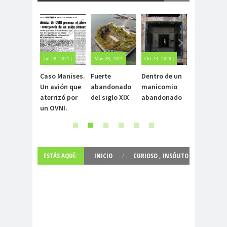
Jul 28, 2021 |
May 28, 2021
Oct 23, 2020 |
Oct 22, 2020 |
Sin
| Sin
Sin
1 comment
Caso Manises.
Fuerte
Dentro de un
Carlo Acuti
comentarios
comentarios
comentarios
Un avión que
abandonado
manicomio
el beato
aterrizó por
del siglo XIX
abandonado
incorrupto
un OVNI.
15 años
ESTÁS AQUÍ:
INICIO
/
CURIOSO
,
INSÓLITO
,
MEXICO
,
NUEVO
,
PRISIÓN