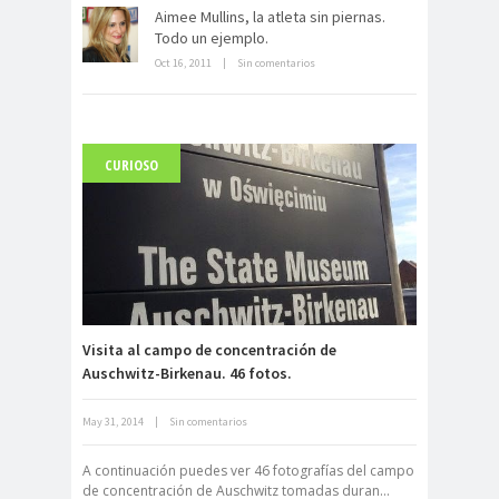
Dentro de un manicomio
Aimee Mullins, la atleta sin piernas.
abandonado
Todo un ejemplo.
Oct 16, 2011
|
Sin comentarios
CURIOSO
Carlo Acutis, el beato incorrupto de
15 años
Visita al campo de concentración de
Auschwitz-Birkenau. 46 fotos.
May 31, 2014
|
Sin comentarios
Archivo Getty, un tesoro bajo tierra
A continuación puedes ver 46 fotografías del campo
de concentración de Auschwitz tomadas duran...