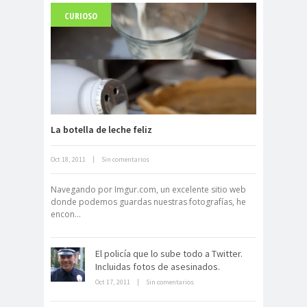
CURIOSO
Fuerte abandonado del siglo XIX
La botella de leche feliz
Oct 18, 2011
|
Sin comentarios
Neuromarketing: el uso de la
ciencia para triunfar en el comercio
Navegando por Imgur.com, un excelente sitio web
electrónico
donde podemos guardas nuestras fotografías, he
encon...
El policía que lo sube todo a Twitter.
Incluidas fotos de asesinados.
Oct 17, 2011
|
Sin comentarios