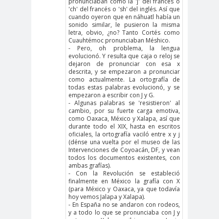
pronunciaban como la 'j' del francés o
'ch' del francés o 'sh' del inglés. Así que
cuando oyeron que en náhuatl había un
sonido similar, le pusieron la misma
letra, obvio, ¿no? Tanto Cortés como
Cuauhtémoc pronunciaban Méshico.
- Pero, oh problema, la lengua
evolucionó. Y resulta que caja o reloj se
dejaron de pronunciar con esa x
descrita, y se empezaron a pronunciar
como actualmente. La ortografía de
todas estas palabras evolucionó, y se
empezaron a escribir con J y G.
- Algunas palabras se 'resistieron' al
cambio, por su fuerte carga emotiva,
como Oaxaca, México y Xalapa, así que
durante todo el XIX, hasta en escritos
oficiales, la ortografía vaciló entre x y j
(dénse una vuelta por el museo de las
Intervenciones de Coyoacán, DF, y vean
todos los documentos existentes, con
ambas grafías).
- Con la Revolución se estableció
finalmente en México la grafía con X
(para México y Oaxaca, ya que todavía
hoy vemos Jalapa y Xalapa).
- En España no se andaron con rodeos,
y a todo lo que se pronunciaba con J y