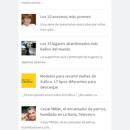
manicomios
...
Los 10 asesinos más jovenes
Una serie de asesinatos realizados por niños
han sido
...
Los 33 lugares abandonados más
bellos del mundo.
Le sugerimos que contemple los lugares (y
objetos) abando
...
Modelos para recurrir multas de
tráfico. 17 tipos diferentes para
descargar.
¿Te han puesto una multa de tráfico ? ¿No sabes co
...
Cesar Millán, el encantador de perros,
humillado en La Noria, Telecinco.
Cesar Millán, el encantador de perros,
humillado en La N
...