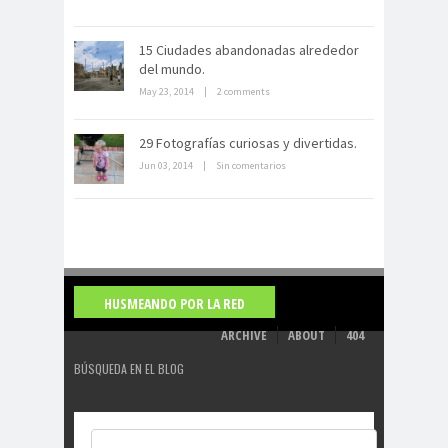
15 Ciudades abandonadas alrededor
del mundo.
May 23, 2014
|
2 comments
La derrota británica en Cartagena
de indias
29 Fotografías curiosas y divertidas.
Jun 03, 2014
|
Sin comentarios
HUSMEANDO POR LA RED
ARCHIVE
ABOUT
404
BÚSQUEDA EN EL BLOG