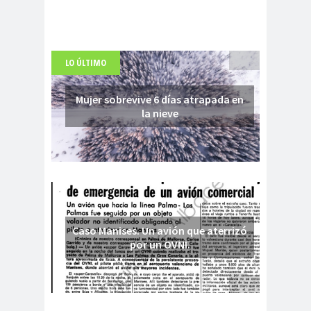
LO ÚLTIMO
Mujer sobrevive 6 días atrapada en
la nieve
Caso Manises. Un avión que aterrizó
por un OVNI.