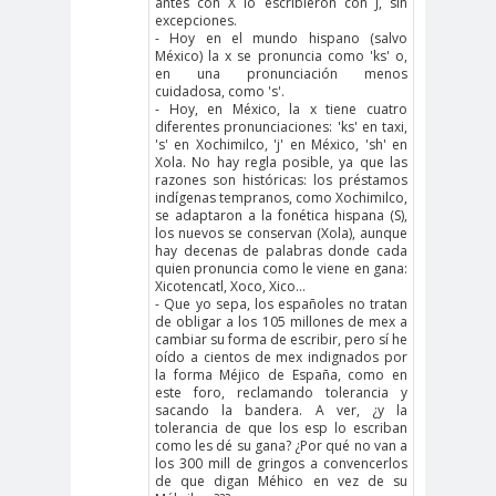
antes con X lo escribieron con J, sin
excepciones.
- Hoy en el mundo hispano (salvo
México) la x se pronuncia como 'ks' o,
en una pronunciación menos
cuidadosa, como 's'.
- Hoy, en México, la x tiene cuatro
diferentes pronunciaciones: 'ks' en taxi,
's' en Xochimilco, 'j' en México, 'sh' en
Xola. No hay regla posible, ya que las
razones son históricas: los préstamos
indígenas tempranos, como Xochimilco,
se adaptaron a la fonética hispana (S),
los nuevos se conservan (Xola), aunque
hay decenas de palabras donde cada
quien pronuncia como le viene en gana:
Xicotencatl, Xoco, Xico...
- Que yo sepa, los españoles no tratan
de obligar a los 105 millones de mex a
cambiar su forma de escribir, pero sí he
oído a cientos de mex indignados por
la forma Méjico de España, como en
este foro, reclamando tolerancia y
sacando la bandera. A ver, ¿y la
tolerancia de que los esp lo escriban
como les dé su gana? ¿Por qué no van a
los 300 mill de gringos a convencerlos
de que digan Méhico en vez de su