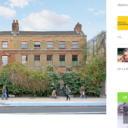
objeto
co
...
en La 
LO