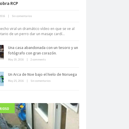
obra RCP
Neuromarketing: el uso de la
2016
|
Sin comentarios
iencia para triunfar en el comercio
electrónico
hecho viral un dramático vídeo en que se ve al
tario de un perro dar un masaje cardí...
Una casa abandonada con un tesoro y un
fotógrafo con gran corazón.
May 19, 2016
|
2 comments
Dentro de un manicomio
Un Arca de Noe bajo el hielo de Noruega
abandonado
May 25, 2016
|
Sin comentarios
RIOSO
arlo Acutis, el beato incorrupto de