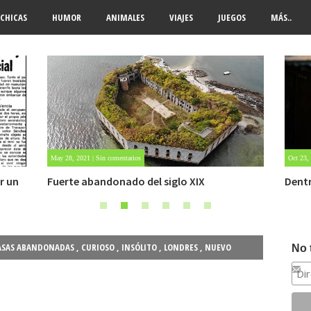
CHICAS
HUMOR
ANIMALES
VIAJES
JUEGOS
MÁS..
Oct 23, 2020 | Sin comentarios
Oct 22,
Dentro de un manicomio abandonado
Carlo
ASAS ABANDONADAS
,
CURIOSO
,
INSÓLITO
,
LONDRES
,
NUEVO
No 