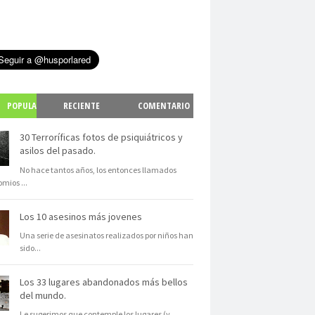
POPULA
RECIENTE
COMENTARIO
S
30 Terroríficas fotos de psiquiátricos y
asilos del pasado.
No hace tantos años, los entonces llamados
omios
...
Los 10 asesinos más jovenes
Una serie de asesinatos realizados por niños han
sido
...
Los 33 lugares abandonados más bellos
del mundo.
Le sugerimos que contemple los lugares (y