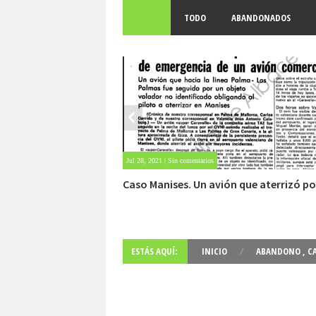
TODO
ABANDONADOS
May 28, 2021 | Sin comentarios
Fuerte abandonado del siglo XIX
ESTÁS AQUÍ:
INICIO
/
ABANDONO
,
C